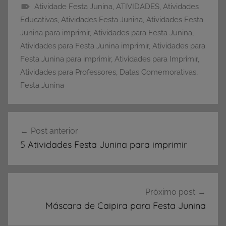
Atividade Festa Junina
,
ATIVIDADES
,
Atividades
A
Educativas
,
Atividades Festa Junina
,
Atividades Festa
t
Junina para imprimir
,
Atividades para Festa Junina
,
i
Atividades para Festa Junina imprimir
,
Atividades para
v
Festa Junina para imprimir
,
Atividades para Imprimir
,
i
Atividades para Professores
,
Datas Comemorativas
,
d
Festa Junina
a
d
Navegação
e
Post anterior
de
s
5 Atividades Festa Junina para imprimir
p
Post
a
r
a
Próximo post
I
Máscara de Caipira para Festa Junina
m