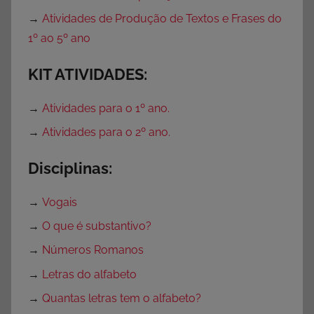
a
→
Atividades de Produção de Textos e Frases do
r
1º ao 5º ano
a
D
KIT ATIVIDADES:
o
w
→
Atividades para o 1º ano.
n
→
Atividades para o 2º ano.
l
o
Disciplinas:
a
d
→
Vogais
,
A
→
O que é substantivo?
t
→
Números Romanos
i
→
Letras do alfabeto
v
i
→
Quantas letras tem o alfabeto?