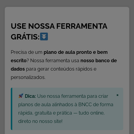
p
r
i
USE NOSSA FERRAMENTA
m
i
GRÁTIS:
r
,
Precisa de um
plano de aula pronto e bem
A
escrito
? Nossa ferramenta usa
nosso banco de
t
dados
para gerar conteúdos rápidos e
i
personalizados.
v
i
×
d
Dica:
Use nossa ferramenta para criar
a
planos de aula alinhados à BNCC de forma
d
rápida, gratuita e prática — tudo online,
e
direto no nosso site!
s