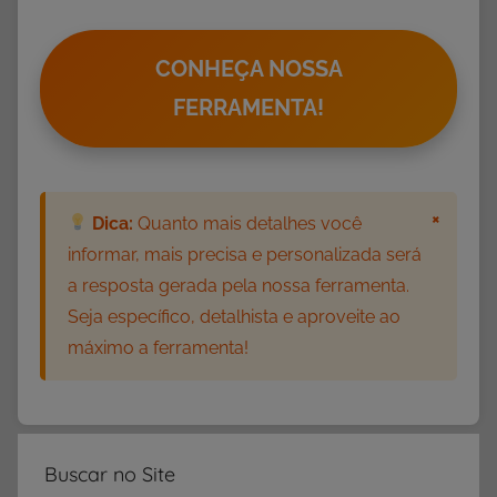
-
E
n
CONHEÇA NOSSA
s
FERRAMENTA!
i
n
o
F
×
Dica:
Quanto mais detalhes você
u
informar, mais precisa e personalizada será
n
a resposta gerada pela nossa ferramenta.
d
Seja específico, detalhista e aproveite ao
a
máximo a ferramenta!
m
e
n
t
a
Buscar no Site
l