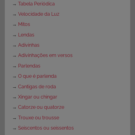
d
→
Tabela Periódica
a
→
Velocidade da Luz
d
→
Mitos
e
s
→
Lendas
p
→
Adivinhas
a
→
Adivinhações em versos
r
a
→
Parlendas
P
→
O que é parlenda
r
→
Cantigas de roda
o
f
→
Xingar ou chingar
e
→
Catorze ou quatorze
s
→
Trouxe ou trousse
s
o
→
Seiscentos ou seissentos
r