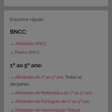
t
i
v
Encontre rápido:
a
s
BNCC:
,
A
→
Atividades BNCC
t
→
Planos BNCC
i
v
1º ao 5º ano:
i
d
→
Atividades do 1º ao 5º ano
: Todas as
a
disciplinas.
d
→
Atividades de Matemática do 1º ao 5º ano
e
s
→
Atividades de Português do 1º ao 5º ano
p
→
Atividades de Interpretação Textual