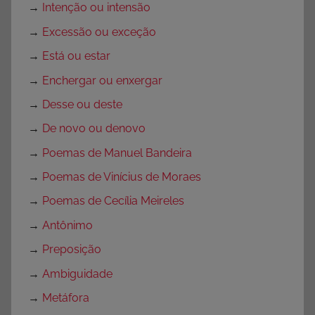
→
Intenção ou intensão
e
→
Excessão ou exceção
s
,
→
Está ou estar
D
→
Enchergar ou enxergar
a
→
Desse ou deste
t
a
→
De novo ou denovo
s
→
Poemas de Manuel Bandeira
C
→
Poemas de Vinícius de Moraes
o
m
→
Poemas de Cecília Meireles
e
→
Antônimo
m
→
Preposição
o
r
→
Ambiguidade
a
→
Metáfora
t