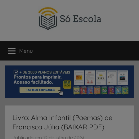
Pular
para
o
conteúdo
SÓ
Só
Escola
Menu
ESCOLA
é
um
portal
direcionado
ao
compartilhamento
de
atividades
educativas,
Livro: Alma Infantil (Poemas) de
dicas
Francisca Júlia (BAIXAR PDF)
de
ENEM
Publicado em
13 de julho de 2024
p