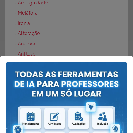
→
Ambiguidade
→
Metáfora
→
Ironia
→
Aliteração
→
Anáfora
→
Antítese
→
Paradoxo
→
Catacrese
→
Elipse
→
Eufemismo
→
Hipérbole
→
Metonímia
→
Onomatopeia