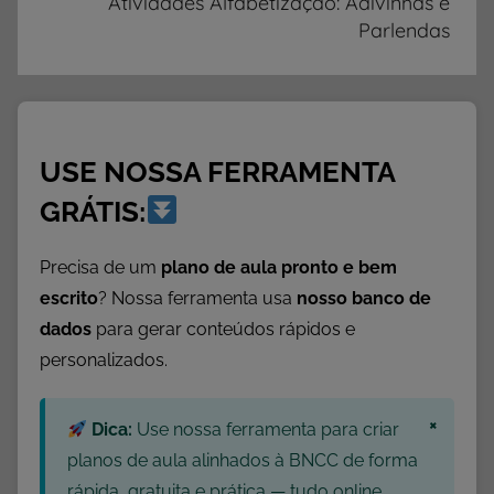
Atividades Alfabetização: Adivinhas e
Parlendas
a
d
d
e
L
USE NOSSA FERRAMENTA
i
v
GRÁTIS:
r
o
Precisa de um
plano de aula pronto e bem
s
escrito
? Nossa ferramenta usa
nosso banco de
,
dados
para gerar conteúdos rápidos e
L
personalizados.
i
v
×
Dica:
Use nossa ferramenta para criar
r
o
planos de aula alinhados à BNCC de forma
s
rápida, gratuita e prática — tudo online,