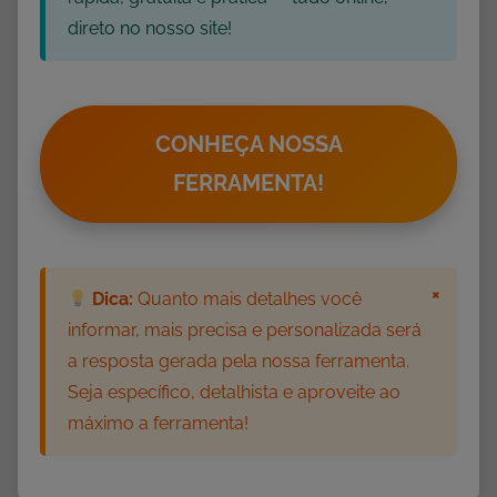
G
direto no nosso site!
r
á
t
i
CONHEÇA NOSSA
s
FERRAMENTA!
,
P
O
E
×
Dica:
Quanto mais detalhes você
M
informar, mais precisa e personalizada será
A
a resposta gerada pela nossa ferramenta.
S
Seja específico, detalhista e aproveite ao
,
máximo a ferramenta!
P
o
e