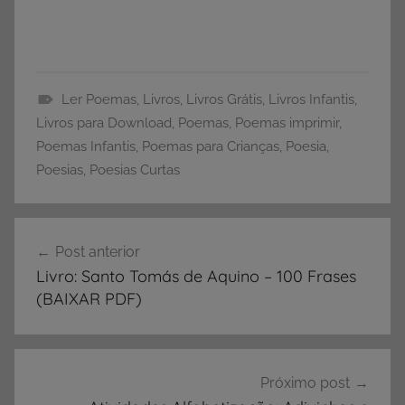
Ler Poemas
,
Livros
,
Livros Grátis
,
Livros Infantis
,
L
Livros para Download
,
Poemas
,
Poemas imprimir
,
i
Poemas Infantis
,
Poemas para Crianças
,
Poesia
,
v
Poesias
,
Poesias Curtas
r
o
Navegação
s
Post anterior
de
,
Livro: Santo Tomás de Aquino – 100 Frases
D
Post
(BAIXAR PDF)
o
w
n
l
Próximo post
o