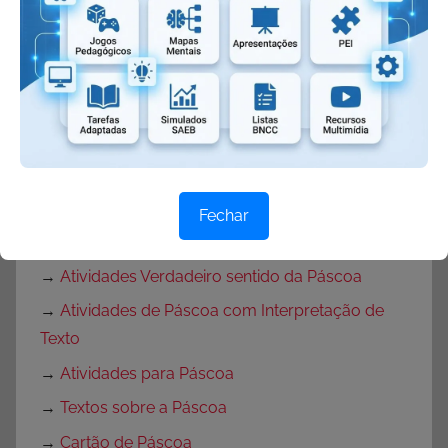
→
Personificação
→
Pleonasmo
→
Sinestesia
Girias
→
Tbt
Fechar
Páscoa
→
Atividades Verdadeiro sentido da Páscoa
→
Atividades de Páscoa com Interpretação de
Texto
→
Atividades para Páscoa
→
Textos sobre a Páscoa
→
Cartão de Páscoa