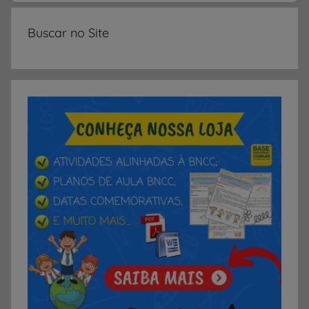
s
i
Buscar no Site
a
s