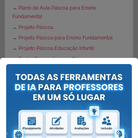
→
Plano de Aula Páscoa para Ensino
Fundamental
→
Projeto Páscoa
→
Projeto Páscoa para Ensino Fundamental
→
Projeto Páscoa Educação Infantil
→
Portas Decoradas para Páscoa
→
Mural de Páscoa para Educação Infantil
→
Painel de Páscoa
→
Cartaz de Páscoa
→
Decoração de Páscoa
Volta às Aulas:
→
O que fazer no primeiro dia de aula?