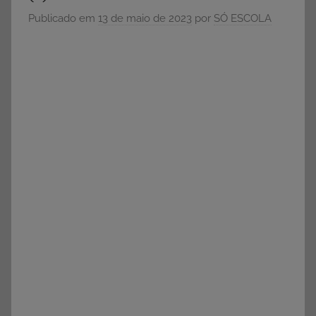
e
Publicado em
13 de maio de 2023
por
SÓ ESCOLA
Vestibular,
cursos
grátis,
matérias
para
estudo.