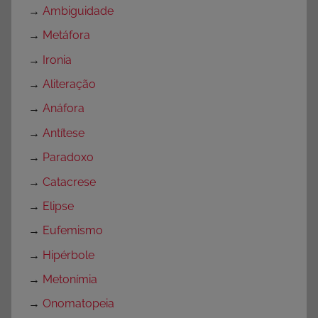
→
Ambiguidade
→
Metáfora
→
Ironia
→
Aliteração
→
Anáfora
→
Antítese
→
Paradoxo
→
Catacrese
→
Elipse
→
Eufemismo
→
Hipérbole
→
Metonímia
→
Onomatopeia