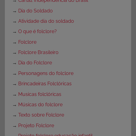
→
Cartaz Independência do Brasil
→
Dia do Soldado
→
Atividade dia do soldado
→
O que é folclore?
→
Folclore
→
Folclore Brasileiro
→
Dia do Folclore
→
Personagens do folclore
→
Brincadeiras Folclóricas
→
Musicas folclóricas
→
Músicas do folclore
→
Texto sobre Folclore
→
Projeto Folclore
→
Projeto folclore educação infantil