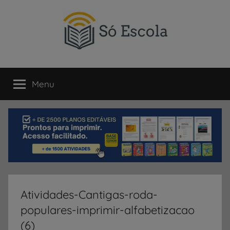
Pular
para
o
conteúdo
SÓ
Só
Escola
Menu
ESCOLA
é
um
portal
direcionado
ao
compartilhamento
de
atividades
educativas,
Atividades-Cantigas-roda-
dicas
populares-imprimir-alfabetizacao
de
ENEM
(6)