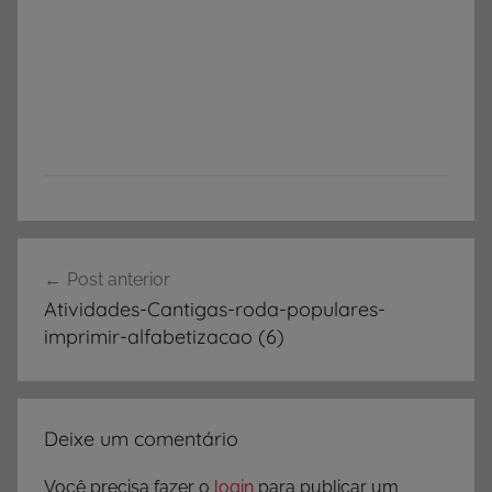
Navegação
Post anterior
de
Atividades-Cantigas-roda-populares-
Post
imprimir-alfabetizacao (6)
Deixe um comentário
Você precisa fazer o
login
para publicar um