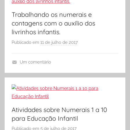
E
S
Trabalhando os numerais e
C
contagens com o auxílio dos
O
livrinhos infantis.
L
A
Publicado em
11 de julho de 2017
p
o
r
Um comentário
S
A
Ó
T
E
I
S
V
C
I
O
D
Atividades sobre Numerais 1 a 10
L
A
para Educação Infantil
A
D
Publicado em
5 de julho de 2017
p
E