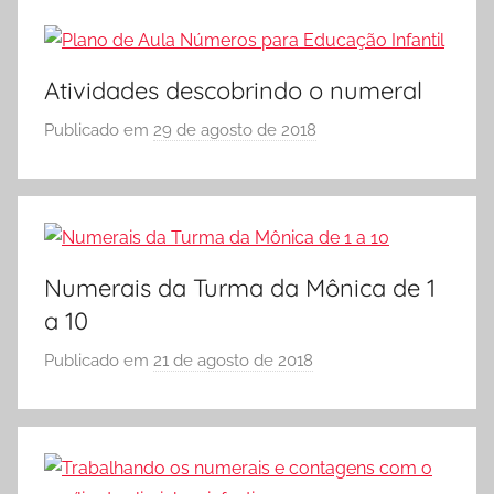
S
Ó
E
Atividades descobrindo o numeral
S
Publicado em
29 de agosto de 2018
p
C
o
O
r
L
S
A
Ó
E
Numerais da Turma da Mônica de 1
S
a 10
C
O
Publicado em
21 de agosto de 2018
p
L
o
A
r
S
Ó