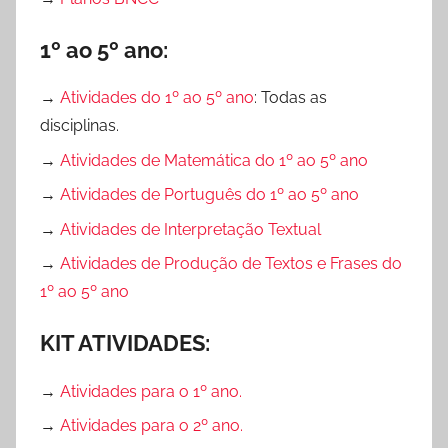
r
,
1º ao 5º ano:
L
ú
→
Atividades do 1º ao 5º ano
: Todas as
d
disciplinas.
i
c
→
Atividades de Matemática do 1º ao 5º ano
o
→
Atividades de Português do 1º ao 5º ano
,
→
Atividades de Interpretação Textual
N
u
→
Atividades de Produção de Textos e Frases do
m
1º ao 5º ano
e
KIT ATIVIDADES:
r
a
→
Atividades para o 1º ano.
i
s
→
Atividades para o 2º ano.