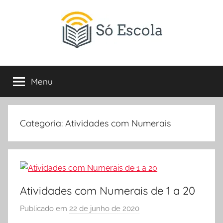
Pular
para
o
conteúdo
SÓ
Só
Escola
Menu
ESCOLA
é
um
portal
direcionado
Categoria:
Atividades com Numerais
ao
compartilhamento
de
atividades
educativas,
Atividades com Numerais de 1 a 20
dicas
de
Publicado em
22 de junho de 2020
p
ENEM
o