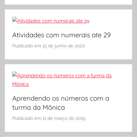
e
r
Vestibular,
S
cursos
Ó
grátis,
E
matérias
Atividades com numerais ate 29
S
para
Publicado em
15 de junho de 2020
p
C
estudo.
o
O
r
L
S
A
Ó
E
S
Aprendendo os números com a
C
turma da Mônica
O
L
Publicado em
11 de março de 2019
p
A
o
r