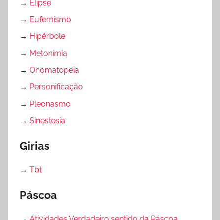
→
Elipse
→
Eufemismo
→
Hipérbole
→
Metonímia
→
Onomatopeia
→
Personificação
→
Pleonasmo
→
Sinestesia
Girias
→
Tbt
Páscoa
→
Atividades Verdadeiro sentido da Páscoa