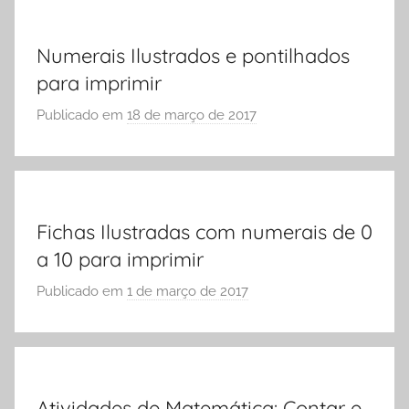
A
S
m
Ó
e
Numerais Ilustrados e pontilhados
E
r
para imprimir
S
a
C
i
Publicado em
18 de março de 2017
p
O
s
o
L
,
r
A
A
S
t
Ó
Fichas Ilustradas com numerais de 0
i
E
a 10 para imprimir
v
S
i
C
Publicado em
1 de março de 2017
p
d
O
o
a
L
r
d
A
S
e
Ó
s
Atividades de Matemática: Contar e