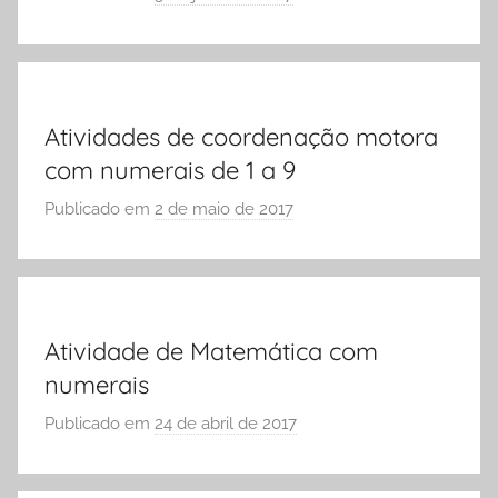
o
S
r
,
S
A
Ó
t
Atividades de coordenação motora
E
i
com numerais de 1 a 9
S
v
C
i
Publicado em
2 de maio de 2017
p
O
d
o
L
a
r
A
d
S
e
Ó
Atividade de Matemática com
s
E
c
numerais
S
o
C
Publicado em
24 de abril de 2017
p
m
O
o
N
L
r
u