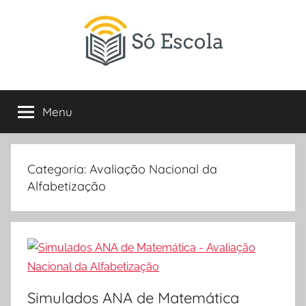
Pular
para
o
conteúdo
SÓ
Só
Escola
Menu
ESCOLA
é
um
portal
direcionado
Categoria:
Avaliação Nacional da
ao
Alfabetização
compartilhamento
de
atividades
educativas,
dicas
de
Simulados ANA de Matemática
ENEM