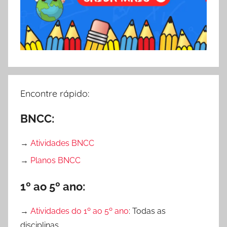
i
o
z
n
a
a
ç
l
ã
d
o
a
,
A
Encontre rápido:
A
l
v
f
BNCC:
a
a
l
b
→
Atividades BNCC
i
e
a
→
Planos BNCC
t
ç
i
1º ao 5º ano:
ã
z
o
a
→
Atividades do 1º ao 5º ano
: Todas as
N
ç
a
disciplinas.