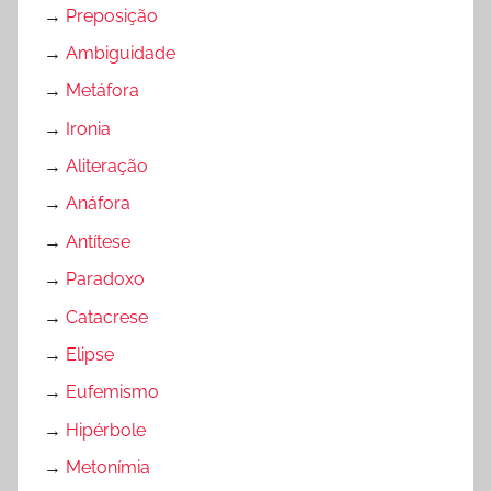
→
Preposição
→
Ambiguidade
→
Metáfora
→
Ironia
→
Aliteração
→
Anáfora
→
Antítese
→
Paradoxo
→
Catacrese
→
Elipse
→
Eufemismo
→
Hipérbole
→
Metonímia