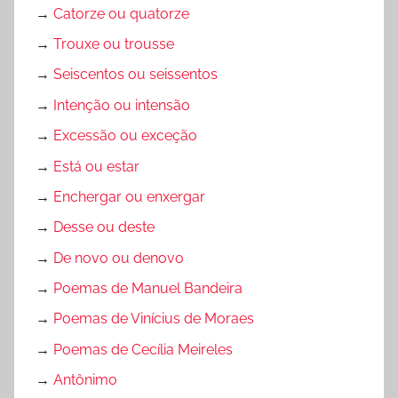
→
Catorze ou quatorze
s
→
Trouxe ou trousse
,
S
→
Seiscentos ou seissentos
i
→
Intenção ou intensão
m
→
Excessão ou exceção
u
l
→
Está ou estar
a
→
Enchergar ou enxergar
d
→
Desse ou deste
o
s
→
De novo ou denovo
→
Poemas de Manuel Bandeira
→
Poemas de Vinícius de Moraes
→
Poemas de Cecília Meireles
→
Antônimo