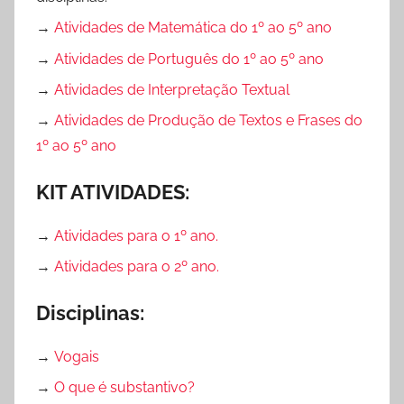
ã
c
→
Atividades de Matemática do 1º ao 5º ano
o
i
,
→
Atividades de Português do 1º ao 5º ano
o
A
→
Atividades de Interpretação Textual
n
v
a
→
Atividades de Produção de Textos e Frases do
a
l
1º ao 5º ano
l
d
i
e
KIT ATIVIDADES:
a
A
ç
l
→
Atividades para o 1º ano.
õ
f
→
Atividades para o 2º ano.
e
a
s
b
Disciplinas:
,
e
B
t
→
Vogais
a
i
i
→
O que é substantivo?
z