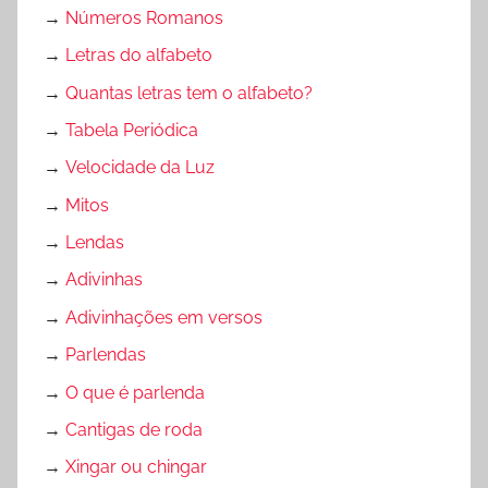
x
a
→
Números Romanos
a
ç
→
Letras do alfabeto
r
ã
,
→
Quantas letras tem o alfabeto?
o
B
→
Tabela Periódica
,
a
S
→
Velocidade da Luz
i
i
x
→
Mitos
m
e
→
Lendas
u
A
l
→
Adivinhas
t
a
→
Adivinhações em versos
i
d
v
→
Parlendas
o
i
s
→
O que é parlenda
d
→
Cantigas de roda
a
d
→
Xingar ou chingar
e