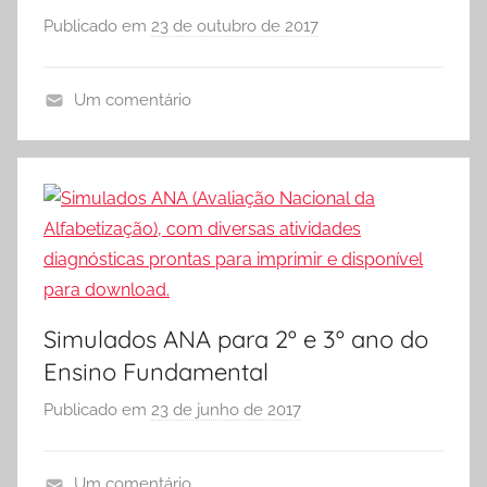
e
Publicado em
23 de outubro de 2017
p
Vestibular,
o
cursos
r
grátis,
Um comentário
S
matérias
A
Ó
para
N
estudo.
E
A
S
,
C
A
O
v
L
a
A
l
Simulados ANA para 2º e 3º ano do
i
Ensino Fundamental
a
Publicado em
23 de junho de 2017
p
ç
o
ã
r
o
Um comentário