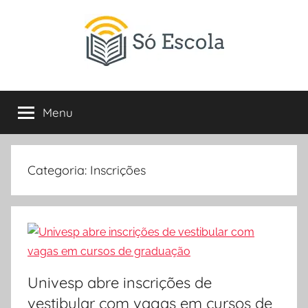
Pular
para
o
conteúdo
SÓ
Só
Escola
Menu
ESCOLA
é
um
portal
direcionado
Categoria:
Inscrições
ao
compartilhamento
de
atividades
educativas,
dicas
Univesp abre inscrições de
de
ENEM
vestibular com vagas em cursos de