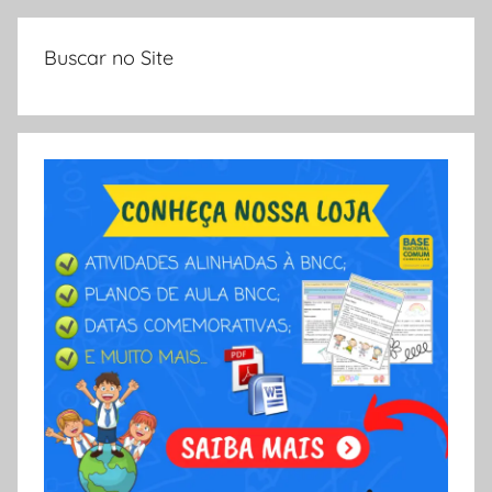
r
L
S
Buscar no Site
A
Ó
E
S
C
O
L
A