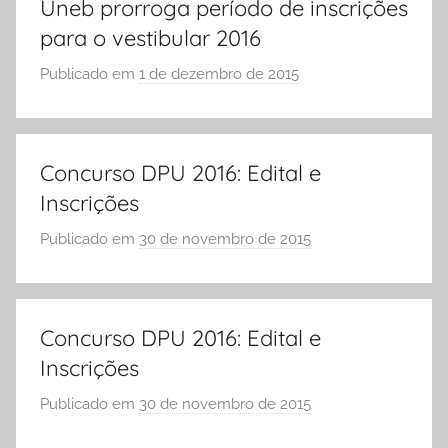
Uneb prorroga período de inscrições
A
Ó
para o vestibular 2016
E
S
Publicado em
1 de dezembro de 2015
p
C
o
O
r
L
S
Concurso DPU 2016: Edital e
A
Ó
Inscrições
E
S
Publicado em
30 de novembro de 2015
p
C
o
O
r
L
S
Concurso DPU 2016: Edital e
A
Ó
Inscrições
E
S
Publicado em
30 de novembro de 2015
p
C
o
O