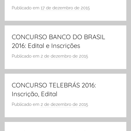
O
Publicado em
17 de dezembro de 2015
p
L
o
A
r
S
CONCURSO BANCO DO BRASIL
Ó
2016: Edital e Inscrições
E
S
Publicado em
2 de dezembro de 2015
p
C
o
O
r
L
S
CONCURSO TELEBRÁS 2016:
A
Ó
Inscrição, Edital
E
S
Publicado em
2 de dezembro de 2015
p
C
o
O
r
L
S