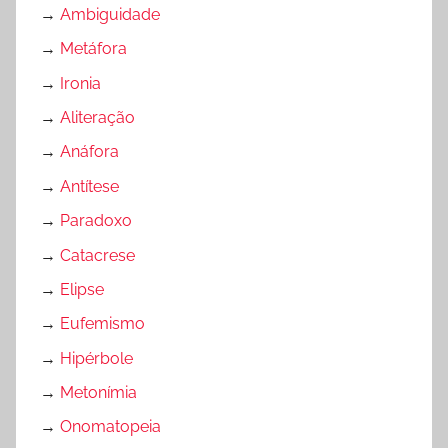
→
Ambiguidade
→
Metáfora
→
Ironia
→
Aliteração
→
Anáfora
→
Antítese
→
Paradoxo
→
Catacrese
→
Elipse
→
Eufemismo
→
Hipérbole
→
Metonímia
→
Onomatopeia