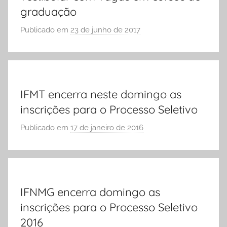
e
graduação
Vestibular,
cursos
Publicado em
23 de junho de 2017
p
grátis,
o
matérias
r
para
S
estudo.
Ó
IFMT encerra neste domingo as
E
inscrições para o Processo Seletivo
S
C
Publicado em
17 de janeiro de 2016
p
O
o
L
r
A
S
Ó
IFNMG encerra domingo as
E
inscrições para o Processo Seletivo
S
C
2016