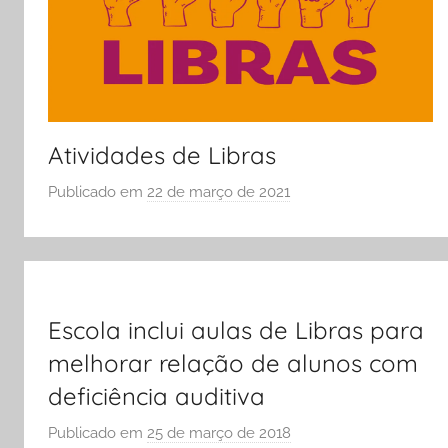
ENEM
e
Vestibular,
cursos
grátis,
Atividades de Libras
matérias
para
Publicado em
22 de março de 2021
p
estudo.
o
r
S
Ó
E
Escola inclui aulas de Libras para
S
melhorar relação de alunos com
C
deficiência auditiva
O
L
Publicado em
25 de março de 2018
p