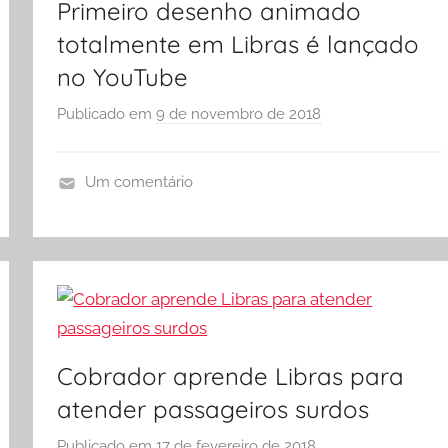
Primeiro desenho animado
totalmente em Libras é lançado
no YouTube
Publicado em
9 de novembro de 2018
p
o
r
Um comentário
S
L
Ó
i
E
b
S
r
C
a
O
s
L
,
Cobrador aprende Libras para
A
V
atender passageiros surdos
i
d
Publicado em
17 de fevereiro de 2018
p