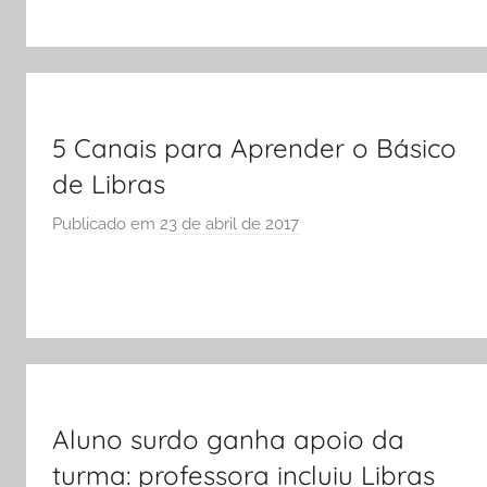
A
o
r
S
Ó
E
5 Canais para Aprender o Básico
S
de Libras
C
O
Publicado em
23 de abril de 2017
p
L
o
A
r
S
Ó
E
S
C
Aluno surdo ganha apoio da
O
turma: professora incluiu Libras
L