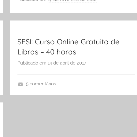
e
o
o
r
S
Ó
E
SESI: Curso Online Gratuito de
S
Libras – 40 horas
C
Publicado em
14 de abril de 2017
p
O
o
L
r
A
5 comentários
S
C
Ó
u
E
r
S
s
C
o
O
s
L