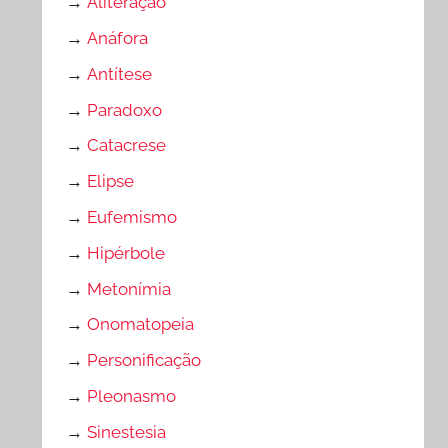
→
Aliteração
→
Anáfora
→
Antítese
→
Paradoxo
→
Catacrese
→
Elipse
→
Eufemismo
→
Hipérbole
→
Metonímia
→
Onomatopeia
→
Personificação
→
Pleonasmo
→
Sinestesia