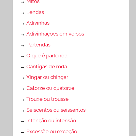
→
Mitos
→
Lendas
→
Adivinhas
→
Adivinhações em versos
→
Parlendas
→
O que é parlenda
→
Cantigas de roda
→
Xingar ou chingar
→
Catorze ou quatorze
→
Trouxe ou trousse
→
Seiscentos ou seissentos
→
Intenção ou intensão
→
Excessão ou exceção