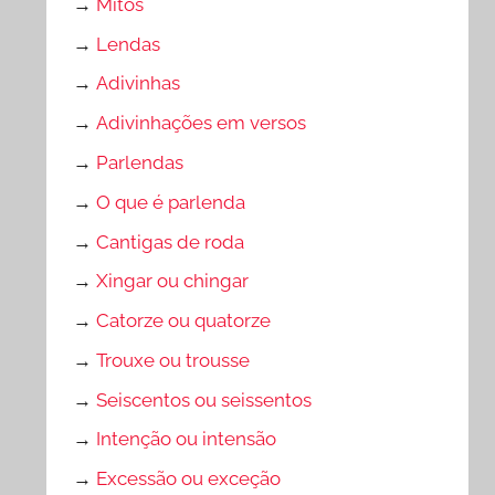
→
Mitos
→
Lendas
→
Adivinhas
→
Adivinhações em versos
→
Parlendas
→
O que é parlenda
→
Cantigas de roda
→
Xingar ou chingar
→
Catorze ou quatorze
→
Trouxe ou trousse
→
Seiscentos ou seissentos
→
Intenção ou intensão
→
Excessão ou exceção