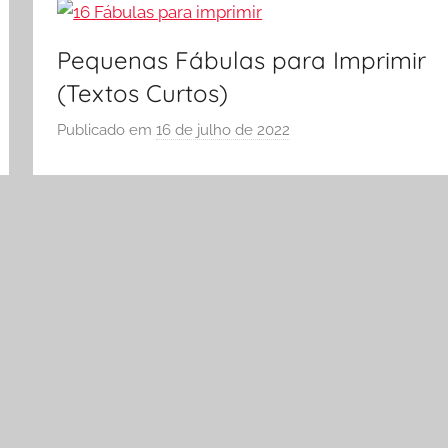
Ó
E
Pequenas Fábulas para Imprimir
S
(Textos Curtos)
C
O
Publicado em
16 de julho de 2022
p
L
o
A
r
S
Ó
E
S
C
O
L
A