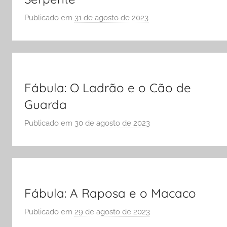
ENEM
Publicado em
31 de agosto de 2023
p
e
o
Vestibular,
r
cursos
S
grátis,
Ó
matérias
E
Fábula: O Ladrão e o Cão de
para
S
Guarda
estudo.
C
Publicado em
30 de agosto de 2023
O
p
L
o
A
r
S
Ó
E
Fábula: A Raposa e o Macaco
S
Publicado em
29 de agosto de 2023
p
C
o