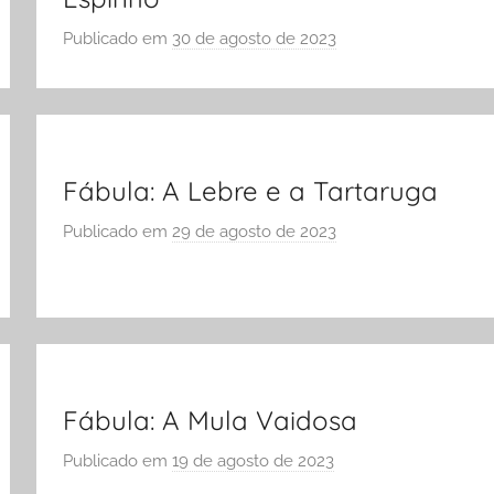
Publicado em
30 de agosto de 2023
p
o
r
S
Ó
E
Fábula: A Lebre e a Tartaruga
S
Publicado em
29 de agosto de 2023
p
C
o
O
r
L
S
A
Ó
E
S
Fábula: A Mula Vaidosa
C
Publicado em
19 de agosto de 2023
p
O
o
L