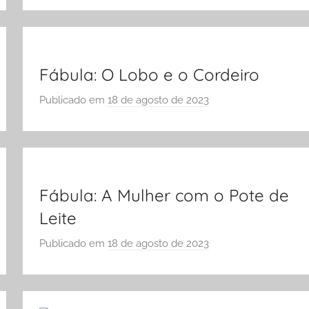
r
A
S
Ó
E
Fábula: O Lobo e o Cordeiro
S
Publicado em
18 de agosto de 2023
p
C
o
O
r
L
S
A
Ó
E
Fábula: A Mulher com o Pote de
S
Leite
C
Publicado em
18 de agosto de 2023
O
p
L
o
A
r
S