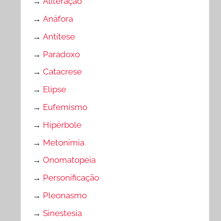
→
Aliteração
→
Anáfora
→
Antítese
→
Paradoxo
→
Catacrese
→
Elipse
→
Eufemismo
→
Hipérbole
→
Metonímia
→
Onomatopeia
→
Personificação
→
Pleonasmo
→
Sinestesia