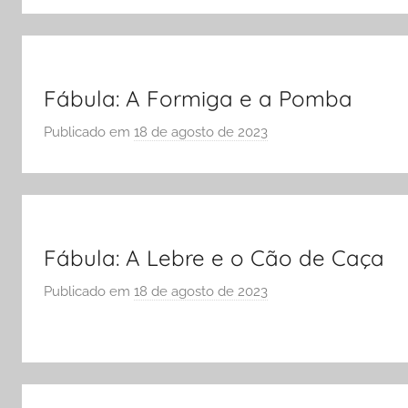
O
r
L
S
A
Ó
E
Fábula: A Formiga e a Pomba
S
Publicado em
18 de agosto de 2023
p
C
o
O
r
L
S
A
Ó
E
Fábula: A Lebre e o Cão de Caça
S
Publicado em
18 de agosto de 2023
p
C
o
O
r
L
S
A
Ó