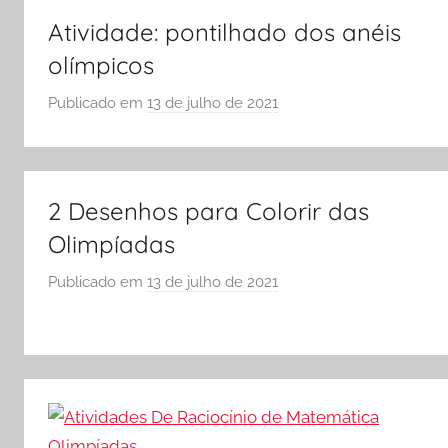
E
Atividade: pontilhado dos anéis
S
olímpicos
C
Publicado em
13 de julho de 2021
O
p
L
o
A
r
S
2 Desenhos para Colorir das
Ó
E
Olimpíadas
S
Publicado em
13 de julho de 2021
p
C
o
O
r
L
S
A
Ó
E
S