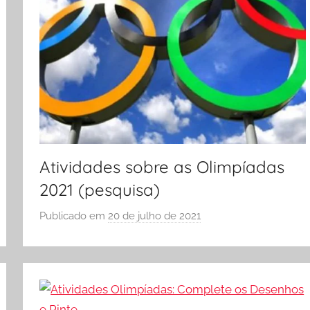
Atividades sobre as Olimpíadas
2021 (pesquisa)
Publicado em
20 de julho de 2021
p
o
r
S
Ó
E