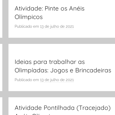
E
Atividade: Pinte os Anéis
S
Olímpicos
C
Publicado em
13 de julho de 2021
O
p
L
o
A
r
S
Ó
E
Ideias para trabalhar as
S
Olimpíadas: Jogos e Brincadeiras
C
Publicado em
13 de julho de 2021
O
p
L
o
A
r
S
Atividade Pontilhada (Tracejado)
Ó
E