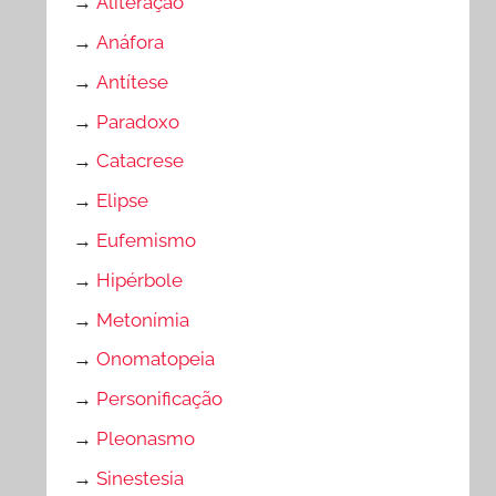
→
Aliteração
→
Anáfora
→
Antítese
→
Paradoxo
→
Catacrese
→
Elipse
→
Eufemismo
→
Hipérbole
→
Metonímia
→
Onomatopeia
→
Personificação
→
Pleonasmo
→
Sinestesia