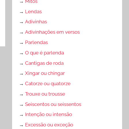
→
Mitos
→
Lendas
→
Adivinhas
→
Adivinhações em versos
→
Parlendas
→
O que é parlenda
→
Cantigas de roda
→
Xingar ou chingar
→
Catorze ou quatorze
→
Trouxe ou trousse
→
Seiscentos ou seissentos
→
Intenção ou intensão
→
Excessão ou exceção