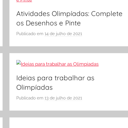
S
Atividades Olimpíadas: Complete
C
O
os Desenhos e Pinte
L
Publicado em
14 de julho de 2021
p
A
o
r
S
Ó
E
Ideias para trabalhar as
S
Olimpíadas
C
O
Publicado em
13 de julho de 2021
p
L
o
A
r
S
Ó