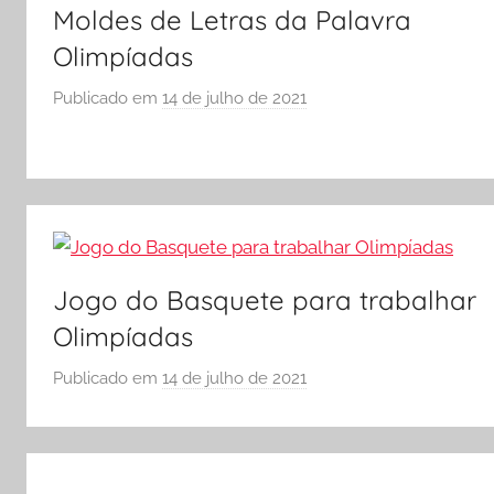
Moldes de Letras da Palavra
Olimpíadas
Publicado em
14 de julho de 2021
p
o
r
S
Ó
E
S
Jogo do Basquete para trabalhar
C
O
Olimpíadas
L
Publicado em
14 de julho de 2021
p
A
o
r
S
Ó