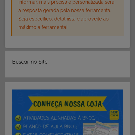
informar, mais precisa e personalizada será
d
a resposta gerada pela nossa ferramenta.
a
Seja específico, detalhista e aproveite ao
d
máximo a ferramenta!
e
s
p
a
r
Buscar no Site
a
P
r
o
f
e
s
s
o