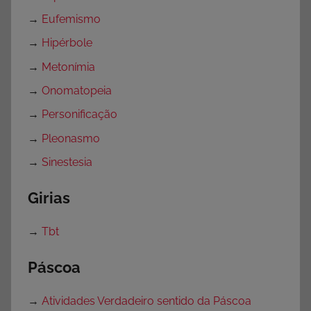
→
Eufemismo
→
Hipérbole
→
Metonímia
→
Onomatopeia
→
Personificação
→
Pleonasmo
→
Sinestesia
Girias
→
Tbt
Páscoa
→
Atividades Verdadeiro sentido da Páscoa