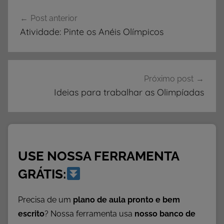
Navegação
D
Post anterior
de
A
Atividade: Pinte os Anéis Olímpicos
D
Post
E
S
,
Próximo post
A
Ideias para trabalhar as Olimpíadas
t
i
v
i
USE NOSSA FERRAMENTA
d
a
GRÁTIS:
d
e
Precisa de um
plano de aula pronto e bem
s
escrito
? Nossa ferramenta usa
nosso banco de
p