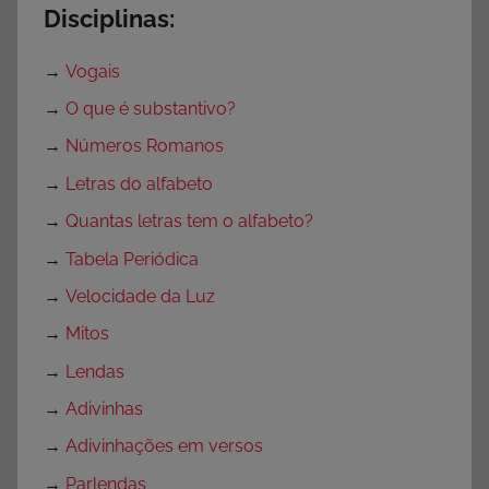
Disciplinas:
í
a
→
Vogais
d
a
→
O que é substantivo?
s
→
Números Romanos
→
Letras do alfabeto
→
Quantas letras tem o alfabeto?
→
Tabela Periódica
→
Velocidade da Luz
→
Mitos
→
Lendas
→
Adivinhas
→
Adivinhações em versos
→
Parlendas