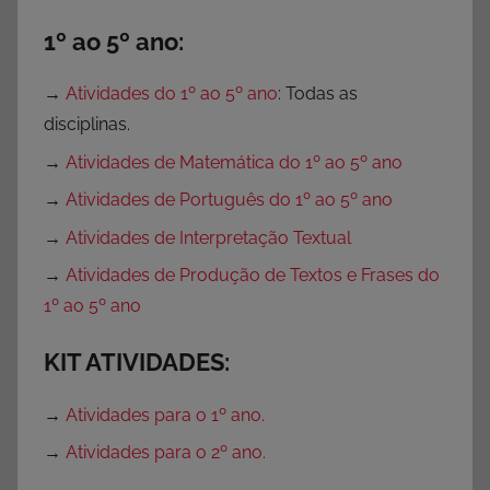
r
e
1º ao 5º ano:
O
l
→
Atividades do 1º ao 5º ano
: Todas as
i
disciplinas.
m
→
Atividades de Matemática do 1º ao 5º ano
p
í
→
Atividades de Português do 1º ao 5º ano
a
→
Atividades de Interpretação Textual
d
→
Atividades de Produção de Textos e Frases do
a
1º ao 5º ano
s
,
KIT ATIVIDADES:
O
l
→
Atividades para o 1º ano.
i
→
Atividades para o 2º ano.
m
p