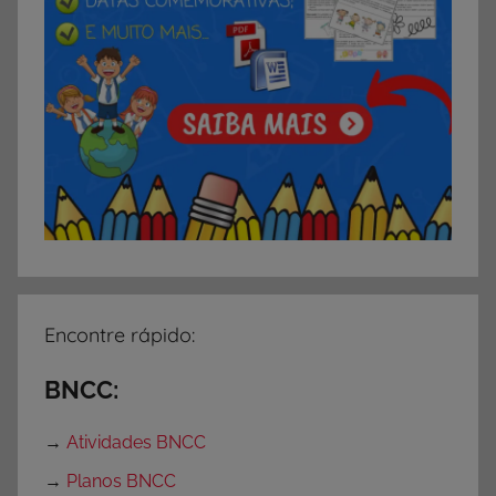
r
e
s
,
A
t
i
v
i
d
a
d
Encontre rápido:
e
s
BNCC:
s
o
→
Atividades BNCC
b
→
Planos BNCC