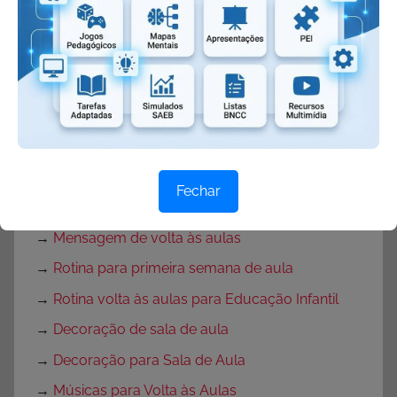
→
Decoração de Páscoa
Volta às Aulas:
→
O que fazer no primeiro dia de aula?
→
Dicas Volta às Aulas
→
Texto para o primeiro dia de aula
Fechar
→
Textos de volta às aulas
→
Mensagem de volta às aulas
→
Rotina para primeira semana de aula
→
Rotina volta às aulas para Educação Infantil
→
Decoração de sala de aula
→
Decoração para Sala de Aula
→
Músicas para Volta às Aulas