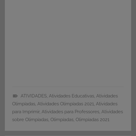
ATIVIDADES
,
Atividades Educativas
,
Atividades
A
Olimpíadas
,
Atividades Olimpíadas 2021
,
Atividades
T
para Imprimir
,
Atividades para Professores
,
Atividades
I
sobre Olimpíadas
,
Olimpíadas
,
Olimpíadas 2021
V
I