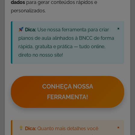
dados
para gerar conteúdos rápidos e
a
personalizados.
r
a
×
I
Dica:
Use nossa ferramenta para criar
m
planos de aula alinhados à BNCC de forma
p
rápida, gratuita e prática — tudo online,
r
direto no nosso site!
i
m
i
r
CONHEÇA NOSSA
,
FERRAMENTA!
A
t
i
v
×
Dica:
Quanto mais detalhes você
i