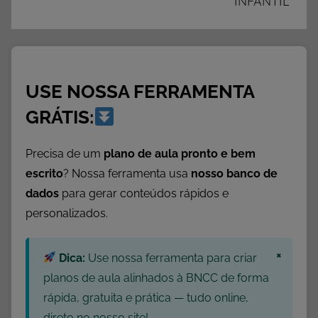
INFANTIL
ã
o
I
n
USE NOSSA FERRAMENTA
f
a
GRÁTIS:
n
t
Precisa de um
plano de aula pronto e bem
i
escrito
? Nossa ferramenta usa
nosso banco de
l
dados
para gerar conteúdos rápidos e
,
personalizados.
A
t
×
Dica:
Use nossa ferramenta para criar
i
v
planos de aula alinhados à BNCC de forma
i
rápida, gratuita e prática — tudo online,
d
direto no nosso site!