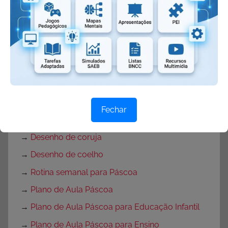
→
Atividades de Páscoa
→
Atividades de Páscoa Educação Infantil
→
Atividades de Páscoa para Ensino
Fundamental
→
Atividades de Páscoa 1 ano
→
Atividades de Produção de Texto para Páscoa
→
Atividades de Interpretação de Texto Páscoa
Fechar
→
Desenhos de Ovelhas
→
Desenho de coruja
→
Desenho de coelho
→
Rotina semanal para Páscoa
→
Plano de Aula Páscoa
→
Plano de Aula Páscoa para Educação Infantil
→
Plano de Aula Páscoa para Ensino