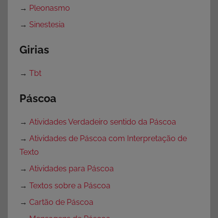
a
→
Pleonasmo
t
→
Sinestesia
e
g
Girias
o
r
→
Tbt
i
a
Páscoa
→
Atividades Verdadeiro sentido da Páscoa
→
Atividades de Páscoa com Interpretação de
Texto
→
Atividades para Páscoa
→
Textos sobre a Páscoa
→
Cartão de Páscoa