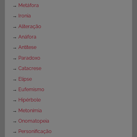
i
→
Metáfora
m
→
Ironia
i
→
Aliteração
r
e
→
Anáfora
C
→
Antítese
o
→
Paradoxo
l
o
→
Catacrese
r
→
Elipse
i
→
Eufemismo
r
,
→
Hipérbole
S
→
Metonímia
e
→
Onomatopeia
m
c
→
Personificação