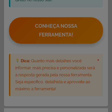
a
d
e
s
CONHEÇA NOSSA
p
FERRAMENTA!
a
r
a
I
×
Dica:
Quanto mais detalhes você
m
informar, mais precisa e personalizada será
p
a resposta gerada pela nossa ferramenta.
r
Seja específico, detalhista e aproveite ao
i
máximo a ferramenta!
m
i
r
,