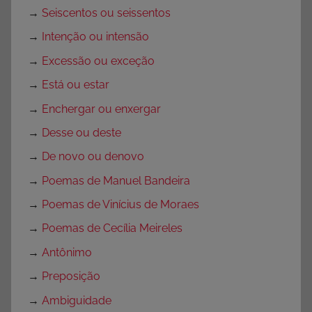
I
→
Seiscentos ou seissentos
m
→
Intenção ou intensão
p
→
Excessão ou exceção
r
i
→
Está ou estar
m
→
Enchergar ou enxergar
i
→
Desse ou deste
r
,
→
De novo ou denovo
P
→
Poemas de Manuel Bandeira
a
→
Poemas de Vinícius de Moraes
r
a
→
Poemas de Cecília Meireles
I
→
Antônimo
m
→
Preposição
p
→
Ambiguidade
r