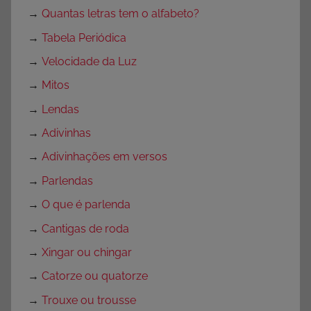
→
Quantas letras tem o alfabeto?
o
F
→
Tabela Periódica
u
→
Velocidade da Luz
n
→
Mitos
d
a
→
Lendas
m
→
Adivinhas
e
→
Adivinhações em versos
n
t
→
Parlendas
a
→
O que é parlenda
l
→
Cantigas de roda
,
P
→
Xingar ou chingar
a
→
Catorze ou quatorze
r
→
Trouxe ou trousse
a