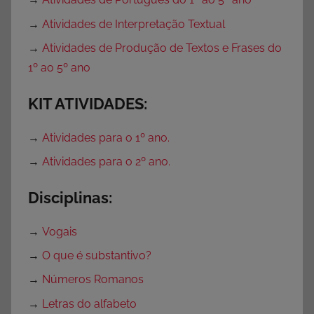
p
a
→
Atividades de Interpretação Textual
r
→
Atividades de Produção de Textos e Frases do
a
1º ao 5º ano
I
m
KIT ATIVIDADES:
p
r
→
Atividades para o 1º ano.
i
→
Atividades para o 2º ano.
m
i
Disciplinas:
r
,
→
Vogais
E
→
O que é substantivo?
n
s
→
Números Romanos
i
→
Letras do alfabeto
n