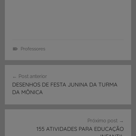
Professores
A
l
Navegação
f
Post anterior
de
a
DESENHOS DE FESTA JUNINA DA TURMA
b
Post
DA MÔNICA
e
t
i
z
Próximo post
a
155 ATIVIDADES PARA EDUCAÇÃO
ç