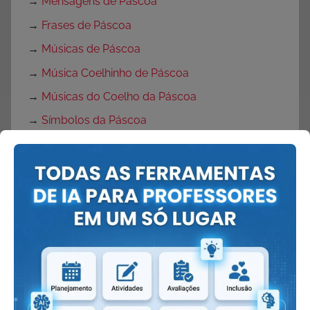
→
Mensagens de Páscoa
→
Frases de Páscoa
→
Músicas de Páscoa
→
Música Coelhinho de Páscoa
→
Músicas do Coelho da Páscoa
→
Símbolos da Páscoa
→
Brincadeiras de Páscoa
→
Dinâmicas de Páscoa
→
Máscaras de Coelhinho
→
Máscaras de Páscoa
→
Lembrancinhas de Páscoa
→
Lembrancinhas de pascoa com moldes
→
Lembrancinhas de Páscoa para escola