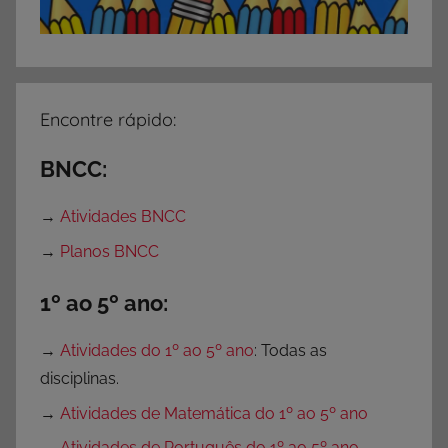
f
e
s
s
o
Encontre rápido:
r
e
BNCC:
s
,
→
Atividades BNCC
D
→
Planos BNCC
e
s
1º ao 5º ano:
e
n
→
Atividades do 1º ao 5º ano
: Todas as
h
disciplinas.
o
→
Atividades de Matemática do 1º ao 5º ano
s
→
Atividades de Português do 1º ao 5º ano