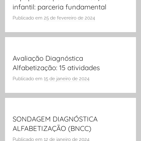
infantil: parceria fundamental
S
C
Publicado em
25 de fevereiro de 2024
p
O
o
L
r
A
S
Ó
Avaliação Diagnóstica
E
Alfabetização: 15 atividades
S
C
Publicado em
15 de janeiro de 2024
p
O
o
L
r
A
S
Ó
SONDAGEM DIAGNÓSTICA
E
ALFABETIZAÇÃO (BNCC)
S
C
Publicado em
12 de janeiro de 2024
p