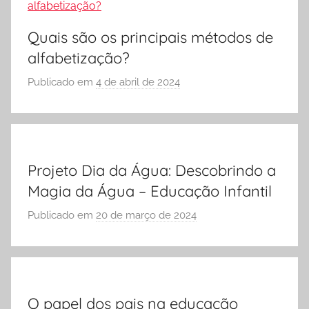
E
S
Quais são os principais métodos de
C
alfabetização?
O
L
Publicado em
4 de abril de 2024
p
A
o
r
S
Ó
Projeto Dia da Água: Descobrindo a
E
Magia da Água – Educação Infantil
S
C
Publicado em
20 de março de 2024
p
O
o
L
r
A
S
Ó
O papel dos pais na educação
E