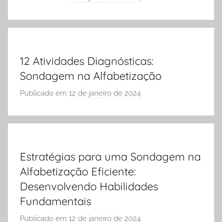
O
o
L
r
A
S
Ó
12 Atividades Diagnósticas:
E
Sondagem na Alfabetização
S
C
Publicado em
12 de janeiro de 2024
p
O
o
L
r
A
S
Ó
Estratégias para uma Sondagem na
E
Alfabetização Eficiente:
S
C
Desenvolvendo Habilidades
O
Fundamentais
L
Publicado em
12 de janeiro de 2024
p