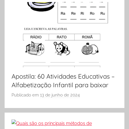
S
Ó
E
S
C
O
L
A
Apostila: 60 Atividades Educativas –
Alfabetização Infantil para baixar
Publicado em
13 de junho de 2024
p
o
r
S
Ó