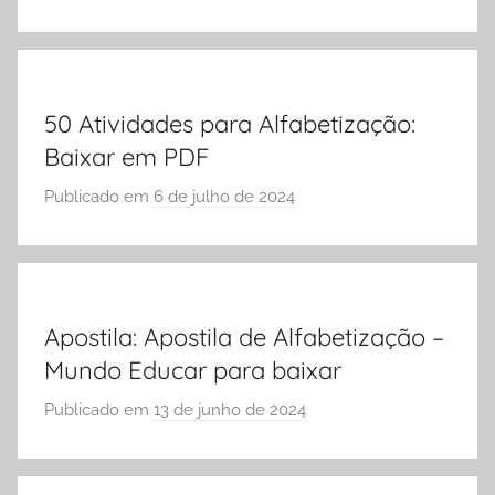
e
o
Vestibular,
r
cursos
S
grátis,
Ó
matérias
50 Atividades para Alfabetização:
E
para
Baixar em PDF
S
estudo.
C
Publicado em
6 de julho de 2024
p
O
o
L
r
A
S
Ó
Apostila: Apostila de Alfabetização –
E
Mundo Educar para baixar
S
C
Publicado em
13 de junho de 2024
p
O
o
L
r
A