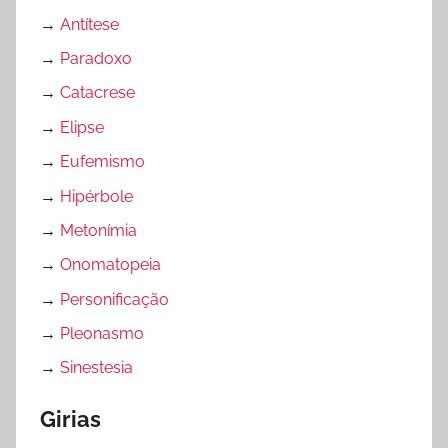
→
Antítese
→
Paradoxo
→
Catacrese
→
Elipse
→
Eufemismo
→
Hipérbole
→
Metonímia
→
Onomatopeia
→
Personificação
→
Pleonasmo
→
Sinestesia
Girias