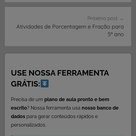
I
D
A
Próximo post
D
Atividades de Porcentagem e Fração para
E
5º ano
S
,
A
t
USE NOSSA FERRAMENTA
i
v
GRÁTIS:
i
d
Precisa de um
plano de aula pronto e bem
a
escrito
? Nossa ferramenta usa
nosso banco de
d
dados
para gerar conteúdos rápidos e
e
personalizados.
s
d