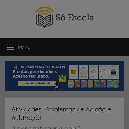
Pular
para
o
conteúdo
SÓ
Só
Escola
Menu
ESCOLA
é
um
portal
direcionado
ao
compartilhamento
de
atividades
educativas,
Atividades: Problemas de Adição e
dicas
Subtração
de
ENEM
Publicado em
6 de agosto de 2016
p