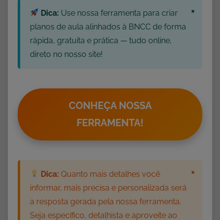
×
e
Dica:
Use nossa ferramenta para criar
A
planos de aula alinhados à BNCC de forma
d
rápida, gratuita e prática — tudo online,
i
direto no nosso site!
ç
ã
o
,
CONHEÇA NOSSA
A
FERRAMENTA!
t
i
v
i
×
Dica:
Quanto mais detalhes você
d
informar, mais precisa e personalizada será
a
a resposta gerada pela nossa ferramenta.
d
Seja específico, detalhista e aproveite ao
e