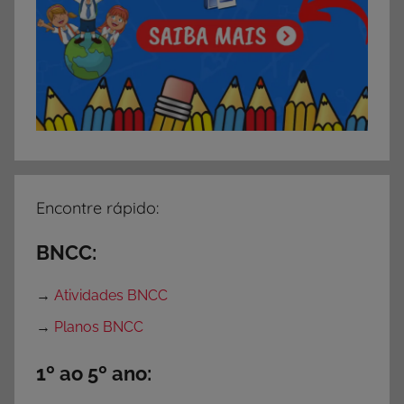
v
i
d
a
d
e
s
d
e
Encontre rápido:
S
u
BNCC:
b
t
→
Atividades BNCC
r
→
Planos BNCC
a
ç
1º ao 5º ano:
ã