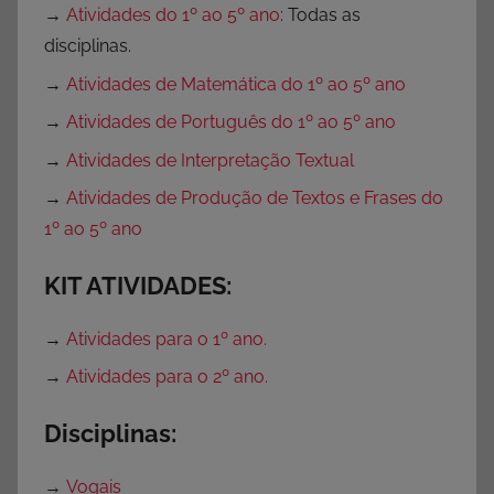
o
→
Atividades do 1º ao 5º ano
: Todas as
,
disciplinas.
A
→
Atividades de Matemática do 1º ao 5º ano
t
→
Atividades de Português do 1º ao 5º ano
i
v
→
Atividades de Interpretação Textual
i
→
Atividades de Produção de Textos e Frases do
d
1º ao 5º ano
a
d
KIT ATIVIDADES:
e
s
→
Atividades para o 1º ano.
p
→
Atividades para o 2º ano.
a
r
Disciplinas:
a
I
→
Vogais