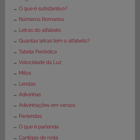
m
p
→
O que é substantivo?
r
→
Números Romanos
i
→
Letras do alfabeto
m
→
Quantas letras tem o alfabeto?
i
r
→
Tabela Periódica
,
→
Velocidade da Luz
A
→
Mitos
t
i
→
Lendas
v
→
Adivinhas
i
→
Adivinhações em versos
d
a
→
Parlendas
d
→
O que é parlenda
e
→
Cantigas de roda
s