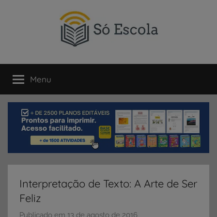
Pular
para
o
conteúdo
SÓ
Só
Escola
Menu
ESCOLA
é
um
portal
direcionado
ao
compartilhamento
de
atividades
educativas,
Interpretação de Texto: A Arte de Ser
dicas
Feliz
de
ENEM
Publicado em
13 de agosto de 2016
p