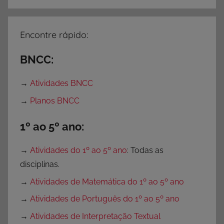
v
i
d
Encontre rápido:
a
d
BNCC:
e
s
→
Atividades BNCC
9
→
Planos BNCC
º
A
1º ao 5º ano:
n
o
→
Atividades do 1º ao 5º ano
: Todas as
,
disciplinas.
A
→
Atividades de Matemática do 1º ao 5º ano
t
→
Atividades de Português do 1º ao 5º ano
i
v
→
Atividades de Interpretação Textual