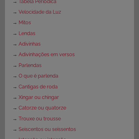
→
Tabela Periódica
ç
→
Velocidade da Luz
ã
→
Mitos
o
,
→
Lendas
I
→
Adivinhas
N
→
Adivinhações em versos
T
E
→
Parlendas
R
→
O que é parlenda
P
→
Cantigas de roda
R
E
→
Xingar ou chingar
T
→
Catorze ou quatorze
A
→
Trouxe ou trousse
Ç
Ã
→
Seiscentos ou seissentos
O