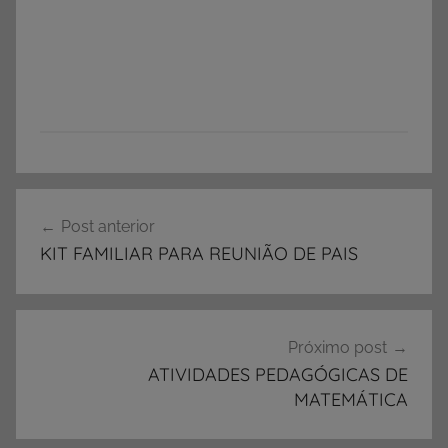
A
Navegação
T
Post anterior
de
I
KIT FAMILIAR PARA REUNIÃO DE PAIS
V
Post
I
D
A
Próximo post
D
ATIVIDADES PEDAGÓGICAS DE
E
MATEMÁTICA
S