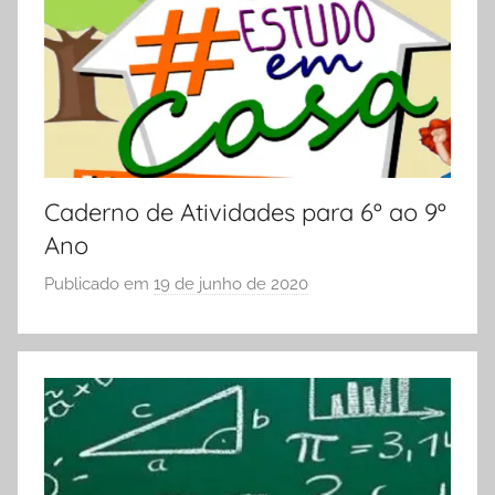
O
L
A
Caderno de Atividades para 6º ao 9º
Ano
Publicado em
19 de junho de 2020
p
o
r
S
Ó
E
S
C