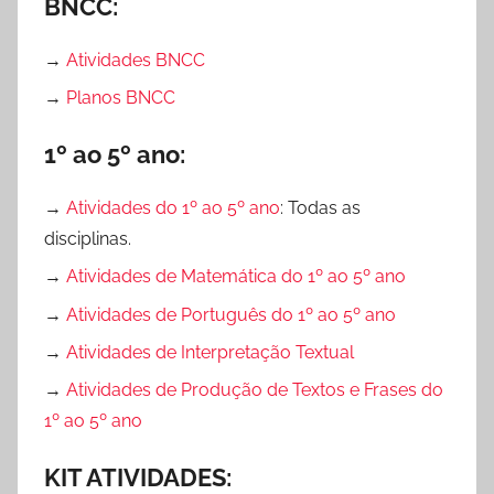
BNCC:
e
s
→
Atividades BNCC
d
→
Planos BNCC
e
P
1º ao 5º ano:
o
r
→
Atividades do 1º ao 5º ano
: Todas as
t
disciplinas.
u
→
Atividades de Matemática do 1º ao 5º ano
g
u
→
Atividades de Português do 1º ao 5º ano
ê
→
Atividades de Interpretação Textual
s
→
Atividades de Produção de Textos e Frases do
,
1º ao 5º ano
A
v
KIT ATIVIDADES:
a