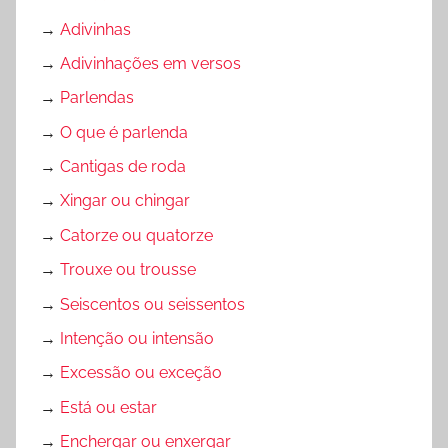
,
→
Adivinhas
S
→
Adivinhações em versos
e
m
→
Parlendas
c
→
O que é parlenda
a
→
Cantigas de roda
t
e
→
Xingar ou chingar
g
→
Catorze ou quatorze
o
→
Trouxe ou trousse
r
i
→
Seiscentos ou seissentos
a
→
Intenção ou intensão
→
Excessão ou exceção
→
Está ou estar
→
Enchergar ou enxergar