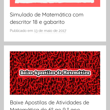
d
A
e
Simulado de Matemática com
s
descritor 18 e gabarito
4
º
Publicado em
13 de maio de 2017
p
A
o
n
r
o
S
,
Ó
A
E
t
S
i
C
v
O
i
L
d
A
a
Baixe Apostilas de Atividades de
d
Matemática do 6º ao 9 º ano