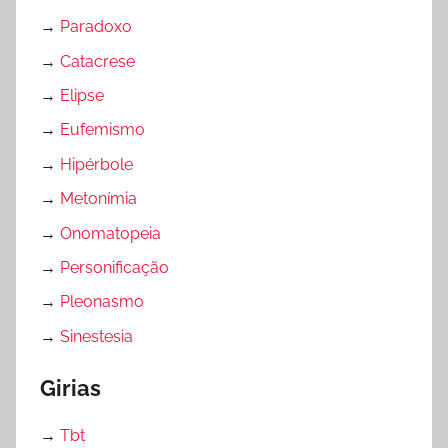
→
Paradoxo
→
Catacrese
→
Elipse
→
Eufemismo
→
Hipérbole
→
Metonímia
→
Onomatopeia
→
Personificação
→
Pleonasmo
→
Sinestesia
Girias
→
Tbt