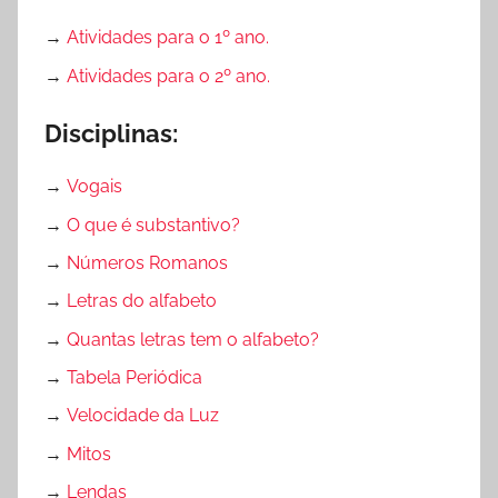
l
→
Atividades para o 1º ano.
i
→
Atividades para o 2º ano.
a
ç
Disciplinas:
ã
o
→
Vogais
,
A
→
O que é substantivo?
v
→
Números Romanos
a
→
Letras do alfabeto
l
i
→
Quantas letras tem o alfabeto?
a
→
Tabela Periódica
ç
→
Velocidade da Luz
õ
e
→
Mitos
s
→
Lendas