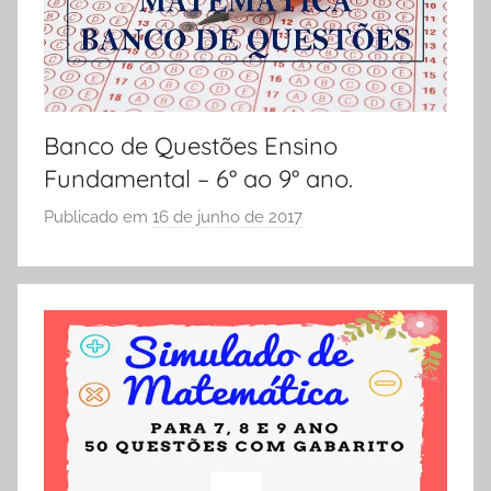
a
A
d
e
s
3
Banco de Questões Ensino
º
Fundamental – 6° ao 9° ano.
A
n
Publicado em
16 de junho de 2017
p
o
o
,
r
A
S
t
Ó
i
E
v
S
i
C
d
O
a
L