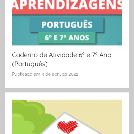
e
Vestibular,
cursos
grátis,
matérias
para
estudo.
Caderno de Atividade 6º e 7º Ano
(Português)
Publicado em
9 de abril de 2022
p
o
r
S
Ó
E
S
C