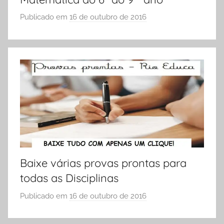
e
s
Publicado em
16 de outubro de 2016
p
5
o
º
r
A
S
n
Ó
o
E
,
S
A
C
t
O
i
L
v
A
i
Baixe várias provas prontas para
d
todas as Disciplinas
a
Publicado em
16 de outubro de 2016
p
d
o
e
r
s