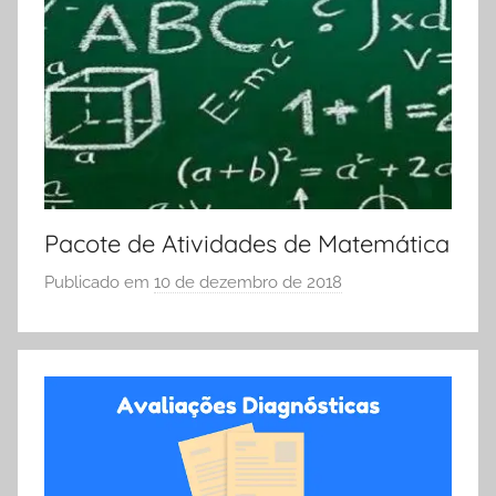
O
L
A
Pacote de Atividades de Matemática
Publicado em
10 de dezembro de 2018
p
o
r
S
Ó
E
S
C