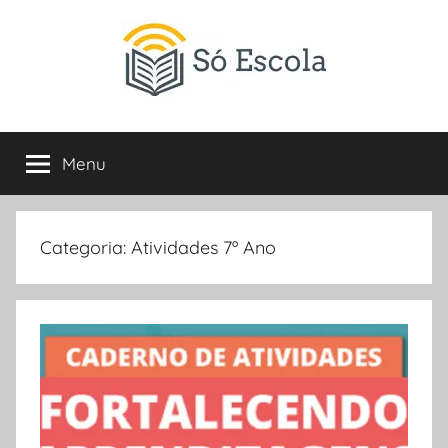
Pular
para
o
conteúdo
SÓ
Só
Escola
Menu
ESCOLA
é
um
portal
direcionado
Categoria:
Atividades 7º Ano
ao
compartilhamento
de
atividades
educativas,
dicas
de
ENEM