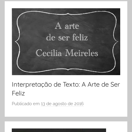
S
6
Ó
º
E
A
S
n
C
o
O
,
L
A
A
t
i
v
Interpretação de Texto: A Arte de Ser
i
d
Feliz
a
Publicado em
13 de agosto de 2016
p
d
o
e
r
s
S
7