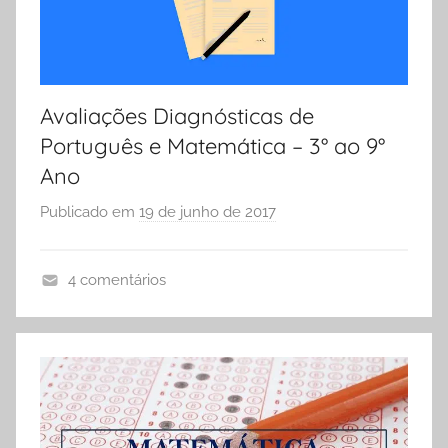
O
L
A
Avaliações Diagnósticas de
Português e Matemática – 3° ao 9°
Ano
Publicado em
19 de junho de 2017
p
o
r
4 comentários
S
A
Ó
t
E
i
S
v
C
i
O
d
L