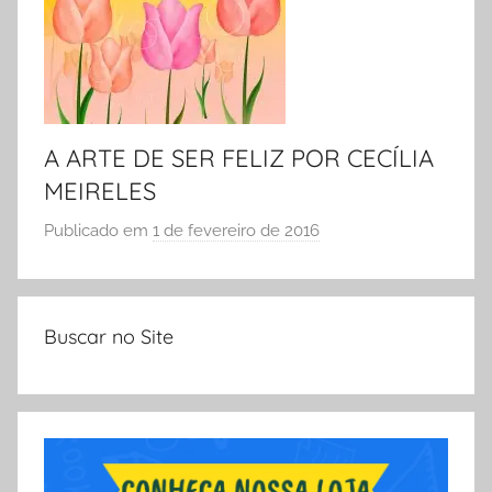
A
S
n
C
o
O
,
L
A
A
A ARTE DE SER FELIZ POR CECÍLIA
t
i
MEIRELES
v
Publicado em
1 de fevereiro de 2016
p
i
o
d
r
a
S
d
Buscar no Site
Ó
e
E
s
S
d
C
e
O
M
L