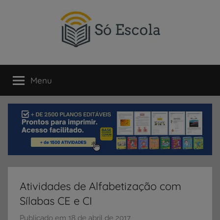
Pular
para
o
conteúdo
SÓ
Só
Escola
Menu
ESCOLA
é
um
portal
direcionado
ao
compartilhamento
de
atividades
educativas,
Atividades de Alfabetização com
dicas
Sílabas CE e CI
de
ENEM
Publicado em
18 de abril de 2017
p