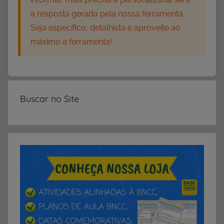
i
a resposta gerada pela nossa ferramenta.
d
Seja específico, detalhista e aproveite ao
a
máximo a ferramenta!
d
e
s
c
o
Buscar no Site
m
a
L
e
t
r
a
C
,