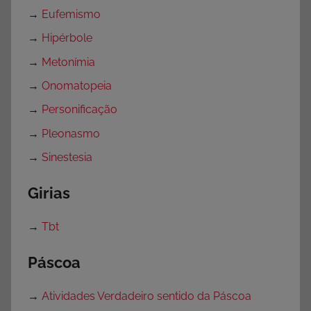
→
Eufemismo
→
Hipérbole
→
Metonímia
→
Onomatopeia
→
Personificação
→
Pleonasmo
→
Sinestesia
Girias
→
Tbt
Páscoa
→
Atividades Verdadeiro sentido da Páscoa