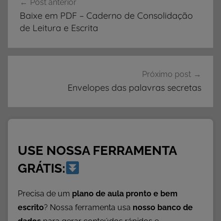
Post anterior
de
a
Baixe em PDF – Caderno de Consolidação
b
Post
de Leitura e Escrita
e
t
i
z
Próximo post
a
Envelopes das palavras secretas
ç
ã
o
I
USE NOSSA FERRAMENTA
n
f
GRÁTIS:
a
n
Precisa de um
plano de aula pronto e bem
t
escrito
? Nossa ferramenta usa
nosso banco de
i