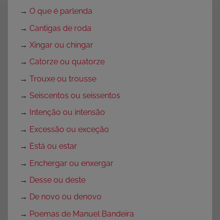
s
→
O que é parlenda
p
→
Cantigas de roda
a
r
→
Xingar ou chingar
a
→
Catorze ou quatorze
P
→
Trouxe ou trousse
r
o
→
Seiscentos ou seissentos
f
→
Intenção ou intensão
e
→
Excessão ou exceção
s
s
→
Está ou estar
o
→
Enchergar ou enxergar
r
→
Desse ou deste
e
s
→
De novo ou denovo
,
→
Poemas de Manuel Bandeira