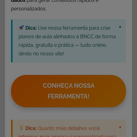
dados
para gerar conteúdos rápidos e
l
personalizados.
,
A
×
T
Dica:
Use nossa ferramenta para criar
I
planos de aula alinhados à BNCC de forma
V
rápida, gratuita e prática — tudo online,
I
direto no nosso site!
D
A
D
E
CONHEÇA NOSSA
S
FERRAMENTA!
,
A
t
i
×
Dica:
Quanto mais detalhes você
v
informar, mais precisa e personalizada será