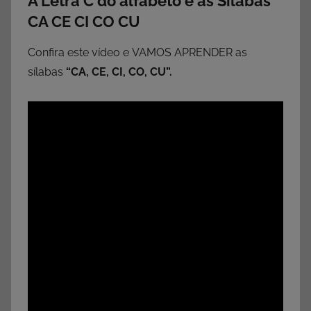
A Letra C do alfabeto e as Sílabas
CA CE CI CO CU
Confira este vídeo e VAMOS APRENDER as
sílabas
“
CA, CE, CI, CO, CU”.