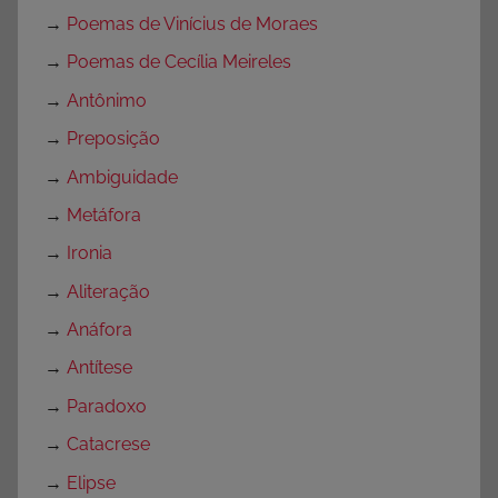
S
→
Poemas de Vinícius de Moraes
e
m
→
Poemas de Cecília Meireles
c
→
Antônimo
a
→
Preposição
t
e
→
Ambiguidade
g
→
Metáfora
o
→
Ironia
r
→
Aliteração
i
a
→
Anáfora
→
Antítese
→
Paradoxo
→
Catacrese
→
Elipse