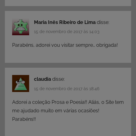
d
d
e
Maria Inês Ribeiro de Lima
disse:
L
15 de novembro de 2017 às 14:03
i
Parabéns, adorei vou visitar sempre… obrigada!
v
r
o
s
,
claudia
disse:
L
15 de novembro de 2017 às 18:46
i
v
Adorei a coleção Prosa e Poesia!! Aliás, o Site tem
r
me ajudado muito em várias ocasiões!
o
Parabéns!!
s