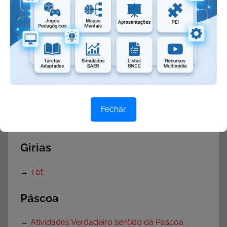
→
Eufemismo
→
Hipérbole
→
Metonímia
→
Onomatopeia
→
Personificação
→
Pleonasmo
Fechar
→
Sinestesia
Girias
→
Tbt
Páscoa
→
Atividades Verdadeiro sentido da Páscoa