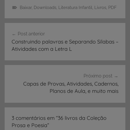
Baixar
,
Downloads
,
Literatura Infantil
,
Livros
,
PDF
D
o
Navegação
w
Post anterior
de
n
Construindo palavras e Separando Sílabas –
l
Post
Atividades com a Letra L
o
a
d
,
Próximo post
D
Capas de Provas, Atividades, Cadernos,
Planos de Aula, e muito mais
o
w
n
l
3 comentários em “
36 livros da Coleção
o
Prosa e Poesia
”
a