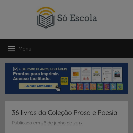
Pular
para
o
conteúdo
SÓ
Só
Escola
Menu
ESCOLA
é
um
portal
direcionado
ao
compartilhamento
de
atividades
educativas,
36 livros da Coleção Prosa e Poesia
dicas
de
Publicado em
26 de junho de 2017
p
ENEM
o