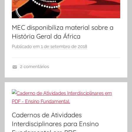
MEC disponibiliza material sobre a
História Geral da África
Publicado em
1 de setembro de 2018
p
o
r
2 comentários
S
D
Ó
o
E
w
S
n
C
l
O
o
Cadernos de Atividades
L
a
Interdisciplinares para Ensino
A
d