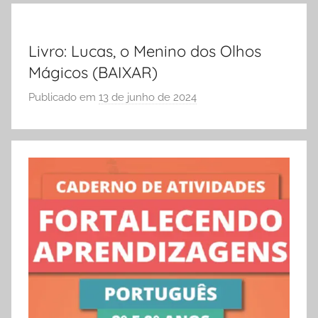
S
Ó
Livro: Lucas, o Menino dos Olhos
E
Mágicos (BAIXAR)
S
C
Publicado em
13 de junho de 2024
p
O
o
L
r
A
S
Ó
E
S
C
O
L
A