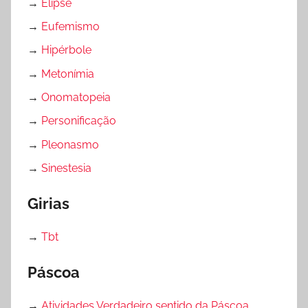
→
Elipse
→
Eufemismo
→
Hipérbole
→
Metonímia
→
Onomatopeia
→
Personificação
→
Pleonasmo
→
Sinestesia
Girias
→
Tbt
Páscoa
→
Atividades Verdadeiro sentido da Páscoa