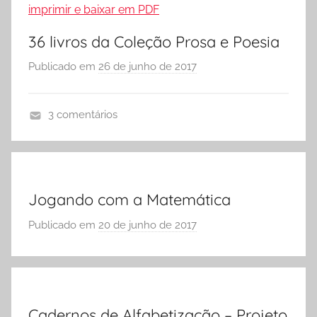
E
i
S
v
36 livros da Coleção Prosa e Poesia
C
i
Publicado em
26 de junho de 2017
p
O
d
o
L
a
r
A
d
3 comentários
S
e
D
Ó
s
o
E
p
w
S
a
n
C
Jogando com a Matemática
r
l
O
a
Publicado em
20 de junho de 2017
p
o
L
I
o
a
A
m
r
d
p
S
,
r
Ó
D
i
Cadernos de Alfabetização – Projeto
E