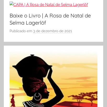
Ó
E
Baixe o Livro | A Rosa de Natal de
S
Selma Lagerlöf
C
O
Publicado em
3 de dezembro de 2021
p
L
o
A
r
S
Ó
E
S
C
O
L
A