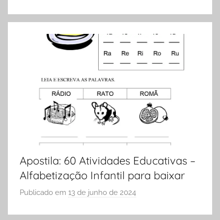
e
o
Vestibular,
r
cursos
S
grátis,
Ó
matérias
E
para
S
estudo.
C
O
L
A
Apostila: 60 Atividades Educativas –
Alfabetização Infantil para baixar
Publicado em
13 de junho de 2024
p
o
r