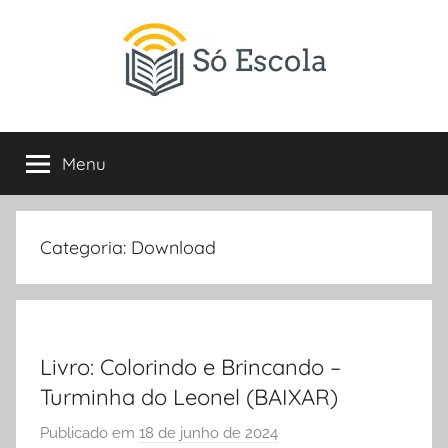
Pular
para
o
conteúdo
SÓ
Só
Escola
Menu
ESCOLA
é
um
portal
direcionado
Categoria:
Download
ao
compartilhamento
de
atividades
educativas,
Livro: Colorindo e Brincando –
dicas
Turminha do Leonel (BAIXAR)
de
Publicado em
18 de junho de 2024
p
ENEM