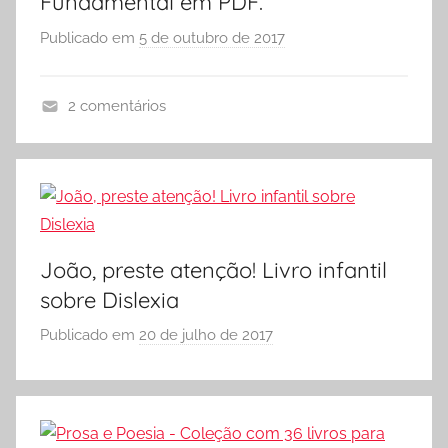
Fundamental em PDF.
,
Publicado em
5 de outubro de 2017
p
M
o
E
r
C
2 comentários
S
A
Ó
T
E
I
S
V
C
I
O
D
João, preste atenção! Livro infantil
L
A
sobre Dislexia
A
D
Publicado em
20 de julho de 2017
p
E
o
S
r
,
S
A
Ó
t