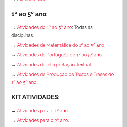
a
r
1º ao 5º ano:
,
B
→
Atividades do 1º ao 5º ano
: Todas as
a
disciplinas.
i
→
Atividades de Matemática do 1º ao 5º ano
x
e
→
Atividades de Português do 1º ao 5º ano
A
→
Atividades de Interpretação Textual
t
→
Atividades de Produção de Textos e Frases do
i
1º ao 5º ano
v
i
KIT ATIVIDADES:
d
a
→
Atividades para o 1º ano.
d
e
→
Atividades para o 2º ano.
s