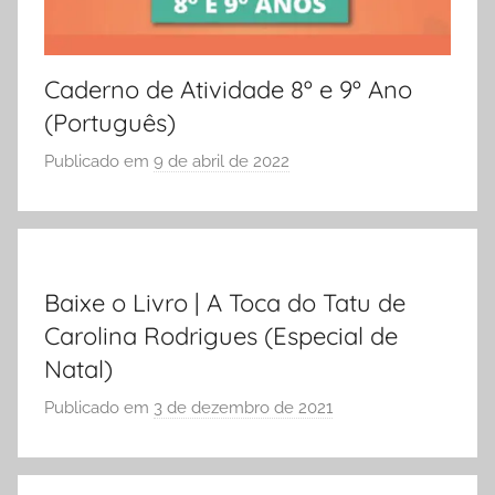
Caderno de Atividade 8º e 9º Ano
(Português)
Publicado em
9 de abril de 2022
p
o
r
S
Ó
Baixe o Livro | A Toca do Tatu de
E
Carolina Rodrigues (Especial de
S
C
Natal)
O
Publicado em
3 de dezembro de 2021
p
L
o
A
r
S