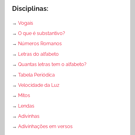
,
Disciplinas:
D
→
Vogais
o
w
→
O que é substantivo?
n
→
Números Romanos
l
→
Letras do alfabeto
o
a
→
Quantas letras tem o alfabeto?
d
→
Tabela Periódica
,
→
Velocidade da Luz
P
D
→
Mitos
F
→
Lendas
→
Adivinhas
→
Adivinhações em versos