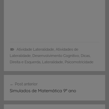
Atividade Lateralidade
,
Atividades de
D
Lateralidade
,
Desenvolvimento Cognitivo
,
Dicas
,
i
Direita e Esquerda
,
Lateralidade
,
Psicomotricidade
c
a
Navegação
s
Post anterior
de
,
Simulados de Matemática 9º ano
L
Post
a
t