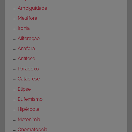
→
Ambiguidade
→
Metáfora
→
Ironia
→
Aliteração
→
Anáfora
→
Antítese
→
Paradoxo
→
Catacrese
→
Elipse
→
Eufemismo
→
Hipérbole
→
Metonímia
→
Onomatopeia