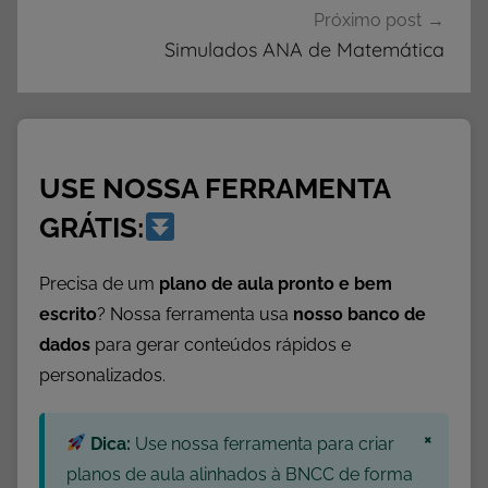
e
Próximo post
r
Simulados ANA de Matemática
a
l
i
d
USE NOSSA FERRAMENTA
a
d
GRÁTIS:
e
Precisa de um
plano de aula pronto e bem
escrito
? Nossa ferramenta usa
nosso banco de
dados
para gerar conteúdos rápidos e
personalizados.
×
Dica:
Use nossa ferramenta para criar
planos de aula alinhados à BNCC de forma