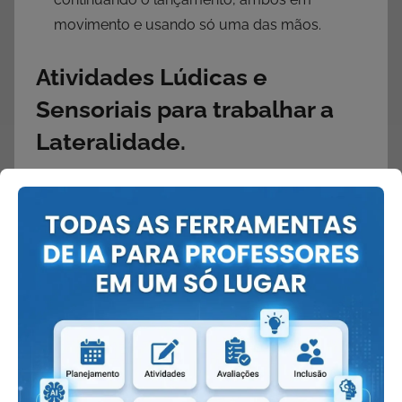
movimento e usando só uma das mãos.
Atividades Lúdicas e
Sensoriais para trabalhar a
Lateralidade.
Atividades lúdicas e sensoriais são utilizadas para
ajudar a criança a explorar de forma divertida a si
mesmo e o mundo ao seu redor. Os primeiros
anos de vida oferecem novas experiências para
que sejam estimulados todos os sentidos: a
visão, a audição, o tato, o olfato e o paladar.
Portanto, estimulá-los faz parte do
desenvolvimento da criança.