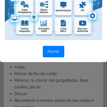
Exemplos práticos:
Jogos de memória;
Recorte e colagem (papel picado, grãos,
contas);
Rasgar papéis com as mãos;
Amassar os papéis picados;
Confecção de colares;
Fechar
Pintura a sopro, a dedo e/ou a pincel;
Massinhas de modelar;
Argila;
Brincar de faz-de-conta;
Mímicas: rir, chorar, dar gargalhadas, fazer
caretas, piscar;
Dançar;
Reconhecer e nomear partes do seu corpo e