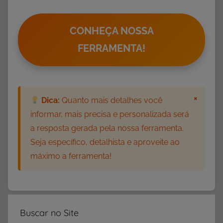
f
a
n
CONHEÇA NOSSA
t
FERRAMENTA!
i
l
,
A
×
Dica:
Quanto mais detalhes você
T
informar, mais precisa e personalizada será
I
a resposta gerada pela nossa ferramenta.
V
Seja específico, detalhista e aproveite ao
I
máximo a ferramenta!
D
A
D
E
S
Buscar no Site
,