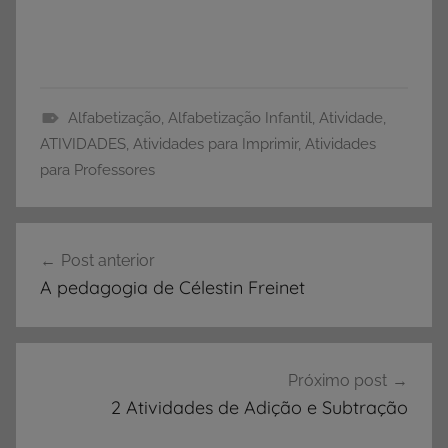
Alfabetização
,
Alfabetização Infantil
,
Atividade
,
A
ATIVIDADES
,
Atividades para Imprimir
,
Atividades
l
para Professores
f
a
Navegação
b
Post anterior
de
e
A pedagogia de Célestin Freinet
t
Post
i
z
a
Próximo post
ç
2 Atividades de Adição e Subtração
ã