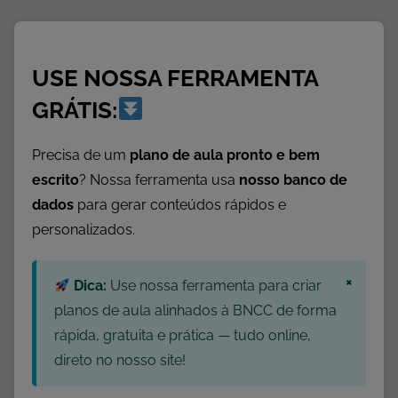
o
,
A
USE NOSSA FERRAMENTA
l
f
GRÁTIS:
a
b
Precisa de um
plano de aula pronto e bem
e
escrito
? Nossa ferramenta usa
nosso banco de
t
dados
para gerar conteúdos rápidos e
i
personalizados.
z
a
×
ç
Dica:
Use nossa ferramenta para criar
ã
planos de aula alinhados à BNCC de forma
o
rápida, gratuita e prática — tudo online,
I
direto no nosso site!
n