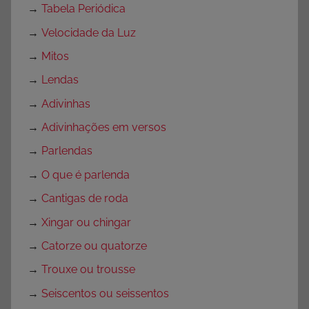
i
→
Tabela Periódica
v
→
Velocidade da Luz
i
→
Mitos
d
a
→
Lendas
d
→
Adivinhas
e
→
Adivinhações em versos
s
p
→
Parlendas
a
→
O que é parlenda
r
→
Cantigas de roda
a
P
→
Xingar ou chingar
r
→
Catorze ou quatorze
o
→
Trouxe ou trousse
f
e
→
Seiscentos ou seissentos
s