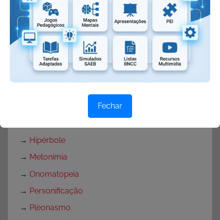
→
Ironia
→
Aliteração
→
Anáfora
→
Antítese
→
Paradoxo
→
Catacrese
Fechar
→
Elipse
→
Eufemismo
→
Hipérbole
→
Metonímia
→
Onomatopeia
→
Personificação
→
Pleonasmo