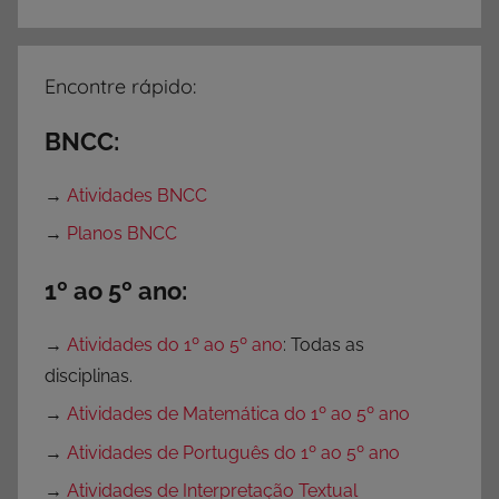
e
t
i
Encontre rápido:
z
a
BNCC:
ç
ã
→
Atividades BNCC
o
→
Planos BNCC
,
A
1º ao 5º ano:
t
i
→
Atividades do 1º ao 5º ano
: Todas as
v
disciplinas.
i
→
Atividades de Matemática do 1º ao 5º ano
d
a
→
Atividades de Português do 1º ao 5º ano
d
→
Atividades de Interpretação Textual