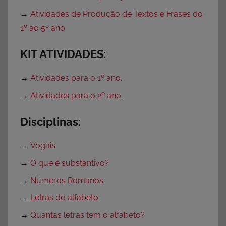
e
→
Atividades de Produção de Textos e Frases do
s
1º ao 5º ano
p
a
KIT ATIVIDADES:
r
a
→
Atividades para o 1º ano.
I
→
Atividades para o 2º ano.
m
p
Disciplinas:
r
i
→
Vogais
m
i
→
O que é substantivo?
r
→
Números Romanos
,
→
Letras do alfabeto
A
t
→
Quantas letras tem o alfabeto?