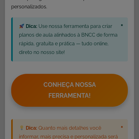
personalizados.
d
e
s
×
Dica:
Use nossa ferramenta para criar
p
planos de aula alinhados à BNCC de forma
a
rápida, gratuita e prática — tudo online,
r
direto no nosso site!
a
I
m
p
CONHEÇA NOSSA
r
FERRAMENTA!
i
m
i
r
×
Dica:
Quanto mais detalhes você
,
A
informar, mais precisa e personalizada será