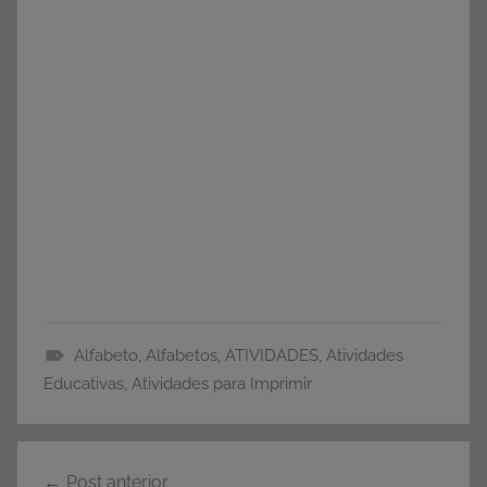
Alfabeto
,
Alfabetos
,
ATIVIDADES
,
Atividades
A
Educativas
,
Atividades para Imprimir
T
I
Navegação
V
Post anterior