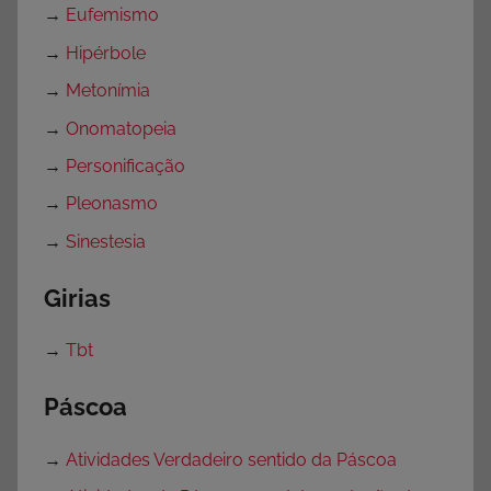
→
Eufemismo
→
Hipérbole
→
Metonímia
→
Onomatopeia
→
Personificação
→
Pleonasmo
→
Sinestesia
Girias
→
Tbt
Páscoa
→
Atividades Verdadeiro sentido da Páscoa