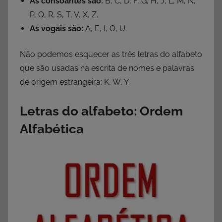
As consoantes são:
B, C, D, F, G, H, J, L, M, N,
P, Q, R, S, T, V, X, Z.
As vogais são:
A, E, I, O, U.
Não podemos esquecer as três letras do alfabeto
que são usadas na escrita de nomes e palavras
de origem estrangeira: K, W, Y.
Letras do alfabeto: Ordem
Alfabética