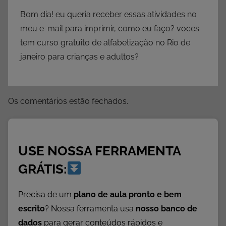
E
Bom dia! eu queria receber essas atividades no
d
u
meu e-mail para imprimir, como eu faço? voces
c
tem curso gratuito de alfabetização no Rio de
a
janeiro para crianças e adultos?
t
i
v
Os comentários estão fechados.
a
s
,
A
USE NOSSA FERRAMENTA
t
GRÁTIS:
i
v
Precisa de um
plano de aula pronto e bem
i
escrito
? Nossa ferramenta usa
nosso banco de
d
dados
para gerar conteúdos rápidos e
a