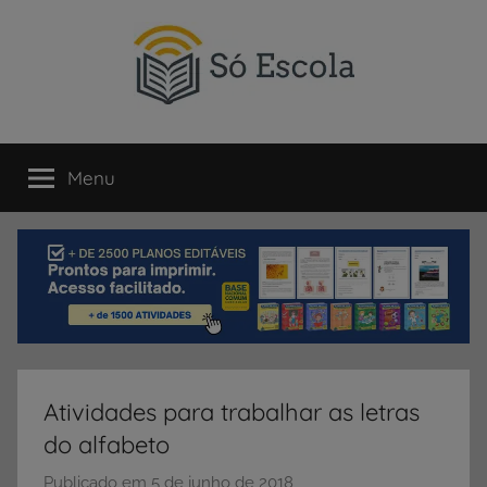
Pular
para
o
conteúdo
SÓ
Só
Escola
Menu
ESCOLA
é
um
portal
direcionado
ao
compartilhamento
de
atividades
educativas,
Atividades para trabalhar as letras
dicas
do alfabeto
de
ENEM
Publicado em
5 de junho de 2018
p