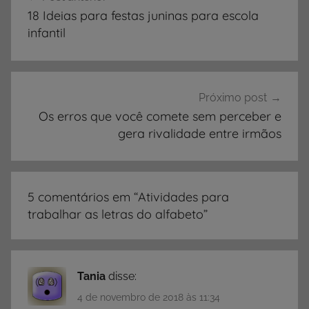
de
I
18 Ideias para festas juninas para escola
D
Post
infantil
A
D
E
S
Próximo post
,
Os erros que você comete sem perceber e
gera rivalidade entre irmãos
A
t
i
v
5 comentários em “
Atividades para
i
trabalhar as letras do alfabeto
”
d
a
d
e
Tania
disse:
s
4 de novembro de 2018 às 11:34