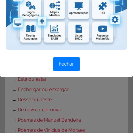
→
Cantigas de roda
→
Xingar ou chingar
→
Catorze ou quatorze
→
Trouxe ou trousse
→
Seiscentos ou seissentos
→
Intenção ou intensão
Fechar
→
Excessão ou exceção
→
Está ou estar
→
Enchergar ou enxergar
→
Desse ou deste
→
De novo ou denovo
→
Poemas de Manuel Bandeira
→
Poemas de Vinícius de Moraes