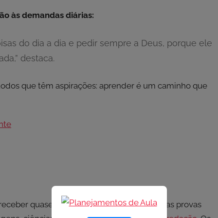
ção às demandas diárias:
isas do dia a dia e pedir sempre a Deus, porque ele
ada,” destaca.
 todos que têm aspirações: aprender é um caminho que
nte
receber quase 100 mil candidatos que farão as provas