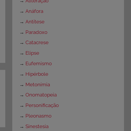
→
Aliteração
→
Anáfora
→
Antítese
→
Paradoxo
→
Catacrese
→
Elipse
→
Eufemismo
→
Hipérbole
→
Metonímia
→
Onomatopeia
→
Personificação
→
Pleonasmo
→
Sinestesia