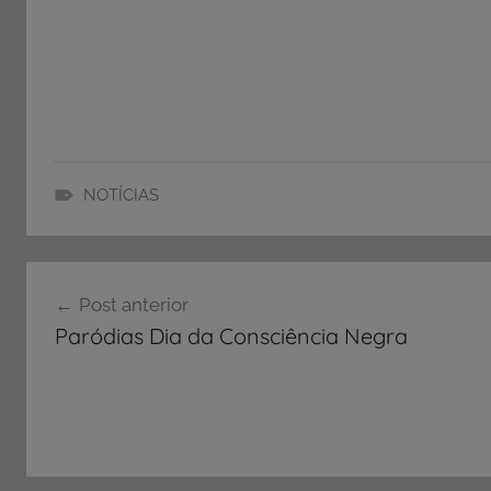
NOTÍCIAS
E
d
Navegação
u
Post anterior
c
de
Paródias Dia da Consciência Negra
a
Post
ç
ã
o
,
N