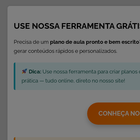
o
t
í
USE NOSSA FERRAMENTA GRÁTI
c
i
Precisa de um
plano de aula pronto e bem escrito
a
gerar conteúdos rápidos e personalizados.
s
Dica:
Use nossa ferramenta para criar planos 
prática — tudo online, direto no nosso site!
CONHEÇA NO