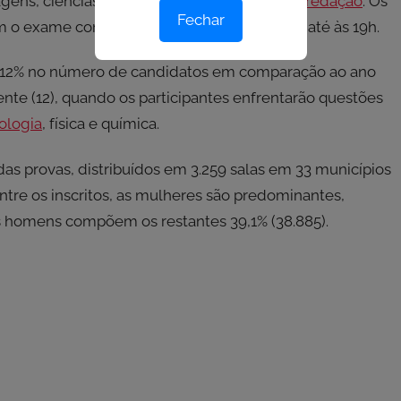
agens, ciências humanas e a composição da
redação
. Os
Fechar
com o exame começando às 13h30 e seguindo até às 19h.
e 12% no número de candidatos em comparação ao ano
te (12), quando os participantes enfrentarão questões
ologia
, física e química.
 das provas, distribuídos em 3.259 salas em 33 municípios
entre os inscritos, as mulheres são predominantes,
s homens compõem os restantes 39,1% (38.885).