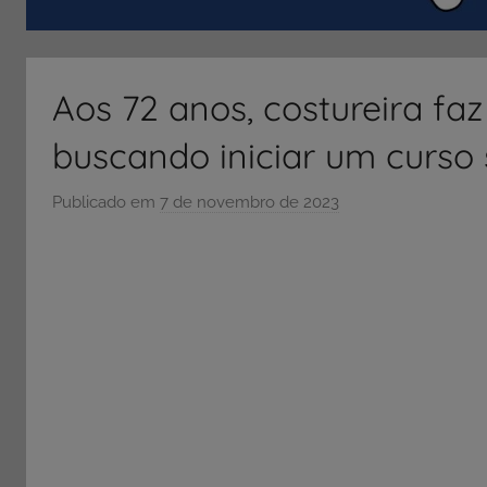
ENEM
e
Vestibular,
Aos 72 anos, costureira fa
cursos
grátis,
buscando iniciar um curso 
matérias
para
Publicado em
7 de novembro de 2023
p
estudo.
o
r
S
Ó
E
S
C
O
L
A