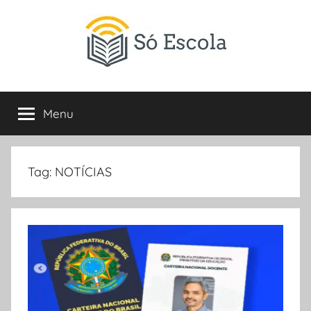
Pular
para
o
conteúdo
SÓ
Só
Escola
Menu
ESCOLA
é
um
portal
direcionado
Tag:
NOTÍCIAS
ao
compartilhamento
de
atividades
educativas,
dicas
de
ENEM