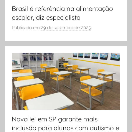
Brasil é referência na alimentação
escolar, diz especialista
Publicado em
29 de setembro de 2025
p
o
r
S
Ó
E
S
C
O
L
A
Nova lei em SP garante mais
inclusão para alunos com autismo e