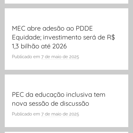
r
S
Ó
MEC abre adesão ao PDDE
E
Equidade; investimento será de R$
S
C
1,3 bilhão até 2026
O
Publicado em
7 de maio de 2025
p
L
o
A
r
S
Ó
PEC da educação inclusiva tem
E
nova sessão de discussão
S
C
Publicado em
7 de maio de 2025
p
O
o
L
r