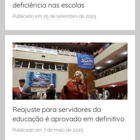
deficiência nas escolas
Publicado em
25 de setembro de 2025
p
o
r
S
Ó
E
S
C
O
L
A
Reajuste para servidores da
educação é aprovado em definitivo
Publicado em
7 de maio de 2025
p
o