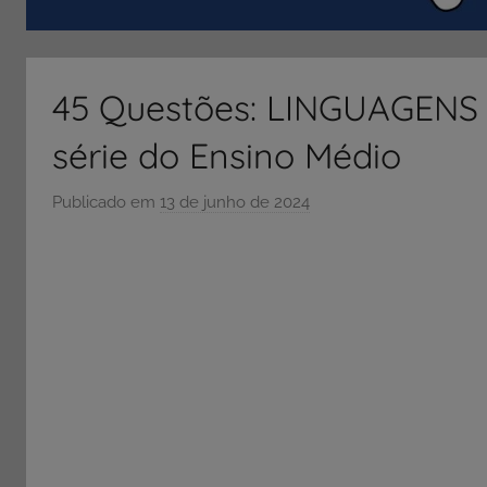
ENEM
e
Vestibular,
45 Questões: LINGUAGENS
cursos
grátis,
série do Ensino Médio
matérias
para
Publicado em
13 de junho de 2024
p
estudo.
o
r
S
Ó
E
S
C
O
L
A