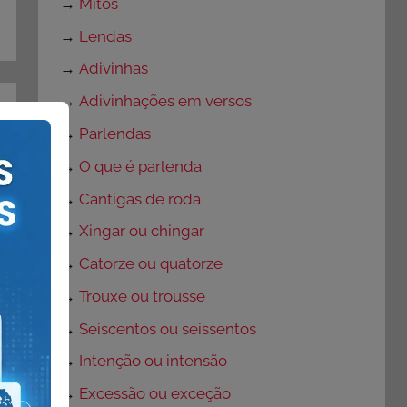
→
Mitos
→
Lendas
→
Adivinhas
→
Adivinhações em versos
→
Parlendas
→
O que é parlenda
→
Cantigas de roda
→
Xingar ou chingar
→
Catorze ou quatorze
→
Trouxe ou trousse
→
Seiscentos ou seissentos
→
Intenção ou intensão
→
Excessão ou exceção