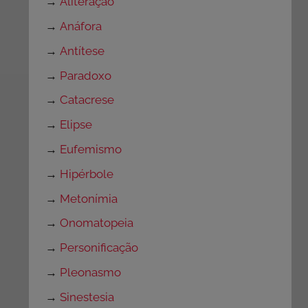
→
Aliteração
→
Anáfora
→
Antítese
→
Paradoxo
→
Catacrese
→
Elipse
→
Eufemismo
→
Hipérbole
→
Metonímia
→
Onomatopeia
→
Personificação
→
Pleonasmo
→
Sinestesia