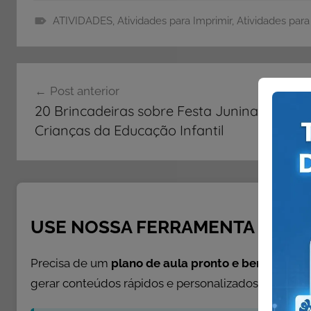
ATIVIDADES
,
Atividades para Imprimir
,
Atividades para
E
n
Navegação
s
Post anterior
i
de
20 Brincadeiras sobre Festa Junina para
n
Post
Crianças da Educação Infantil
o
M
é
d
i
o
USE NOSSA FERRAMENTA GRÁTI
,
A
Precisa de um
plano de aula pronto e bem escrito
p
gerar conteúdos rápidos e personalizados.
o
s