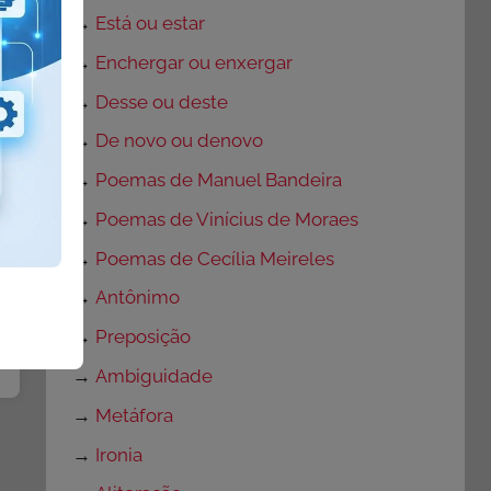
→
Está ou estar
→
Enchergar ou enxergar
→
Desse ou deste
→
De novo ou denovo
→
Poemas de Manuel Bandeira
→
Poemas de Vinícius de Moraes
→
Poemas de Cecília Meireles
→
Antônimo
→
Preposição
→
Ambiguidade
→
Metáfora
→
Ironia