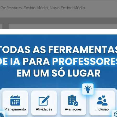
 Professores
,
Ensino Médio
,
Novo Ensino Médio
Próximo post
Ideias de lembrancinhas para Festa
Junina
S:
? Nossa ferramenta usa
nosso banco de dados
para