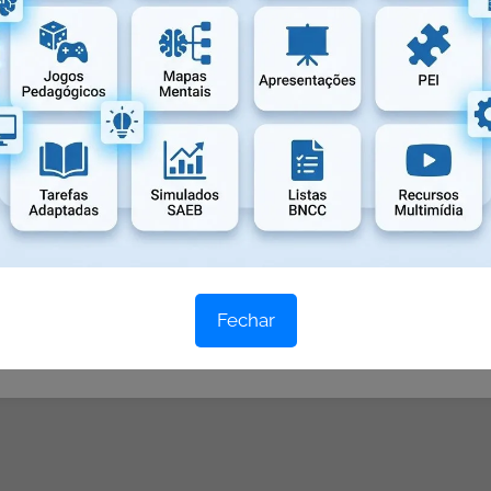
×
de aula alinhados à BNCC de forma rápida, gratuita e
SSA FERRAMENTA!
×
s precisa e personalizada será a resposta gerada pela
Fechar
aproveite ao máximo a ferramenta!