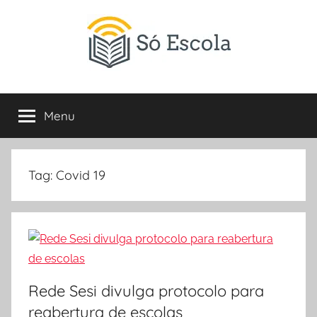
Pular
para
o
conteúdo
SÓ
Só
Escola
Menu
ESCOLA
é
um
portal
direcionado
Tag:
Covid 19
ao
compartilhamento
de
atividades
educativas,
dicas
Rede Sesi divulga protocolo para
de
ENEM
reabertura de escolas