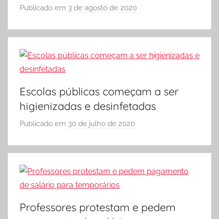
A
Publicado em
3 de agosto de 2020
p
o
r
S
Ó
E
S
Escolas públicas começam a ser
C
higienizadas e desinfetadas
O
L
Publicado em
30 de julho de 2020
p
A
o
r
S
Ó
E
S
Professores protestam e pedem
C