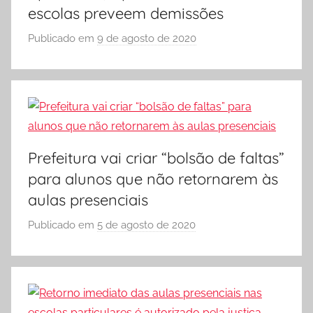
escolas preveem demissões
O
L
Publicado em
9 de agosto de 2020
p
A
o
r
S
Ó
E
S
Prefeitura vai criar “bolsão de faltas”
C
para alunos que não retornarem às
O
aulas presenciais
L
A
Publicado em
5 de agosto de 2020
p
o
r
S
Ó