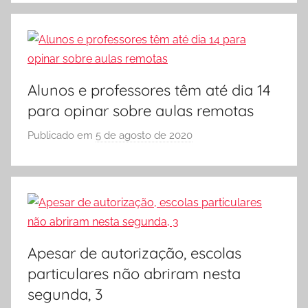
r
S
Ó
E
S
Alunos e professores têm até dia 14
C
para opinar sobre aulas remotas
O
L
Publicado em
5 de agosto de 2020
p
A
o
r
S
Ó
E
S
Apesar de autorização, escolas
C
particulares não abriram nesta
O
segunda, 3
L