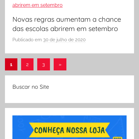
E
S
Novas regras aumentam a chance
C
das escolas abrirem em setembro
O
L
Publicado em
30 de julho de 2020
p
A
o
r
Paginação
S
Post
1
2
3
»
Ó
seguinte
de
E
posts
Buscar no Site
S
C
O
L
A