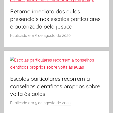
E
S
Retorno imediato das aulas
C
presenciais nas escolas particulares
O
é autorizado pela justiça
L
A
Publicado em
5 de agosto de 2020
p
o
r
S
Ó
E
S
Escolas particulares recorrem a
C
conselhos científicos próprios sobre
O
volta às aulas
L
A
Publicado em
5 de agosto de 2020
p
o