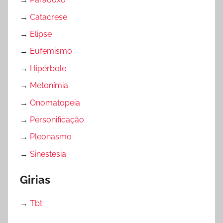
→
Catacrese
→
Elipse
→
Eufemismo
→
Hipérbole
→
Metonímia
→
Onomatopeia
→
Personificação
→
Pleonasmo
→
Sinestesia
Girias
→
Tbt