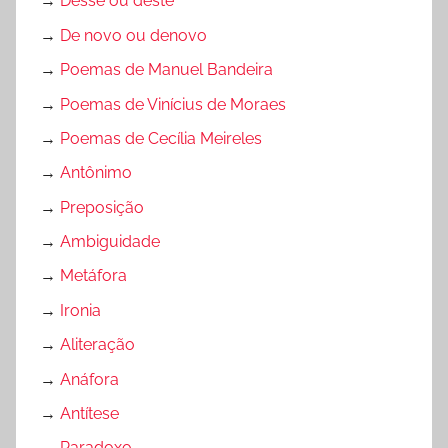
→
Desse ou deste
→
De novo ou denovo
→
Poemas de Manuel Bandeira
→
Poemas de Vinícius de Moraes
→
Poemas de Cecília Meireles
→
Antônimo
→
Preposição
→
Ambiguidade
→
Metáfora
→
Ironia
→
Aliteração
→
Anáfora
→
Antítese
→
Paradoxo