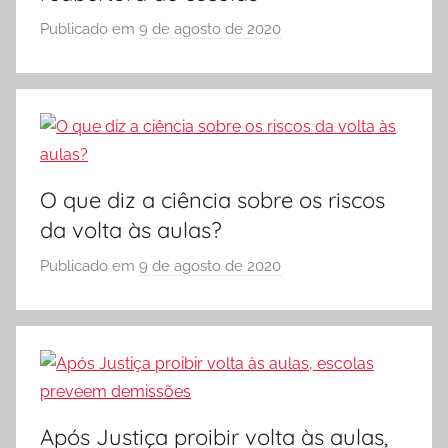
e
Publicado em
9 de agosto de 2020
p
Vestibular,
o
cursos
r
grátis,
matérias
S
para
Ó
estudo.
E
S
O que diz a ciência sobre os riscos
C
da volta às aulas?
O
L
Publicado em
9 de agosto de 2020
p
A
o
r
S
Ó
E
S
Após Justiça proibir volta às aulas,
C