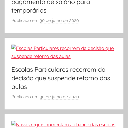
pagamento de salário para
O
temporários
L
A
Publicado em
30 de julho de 2020
p
o
r
S
Ó
E
S
Escolas Particulares recorrem da
C
decisão que suspende retorno das
O
aulas
L
A
Publicado em
30 de julho de 2020
p
o
r
S
Ó