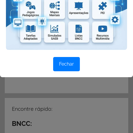
Seja específico, detalhista e aproveite ao
máximo a ferramenta!
Buscar no Site
Fechar
Encontre rápido:
BNCC: