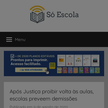
Pular
para
o
conteúdo
SÓ
Só
Escola
Menu
ESCOLA
é
um
portal
direcionado
ao
compartilhamento
de
atividades
educativas,
Após Justiça proibir volta às aulas,
dicas
escolas preveem demissões
de
ENEM
Publicado em
9 de agosto de 2020
p