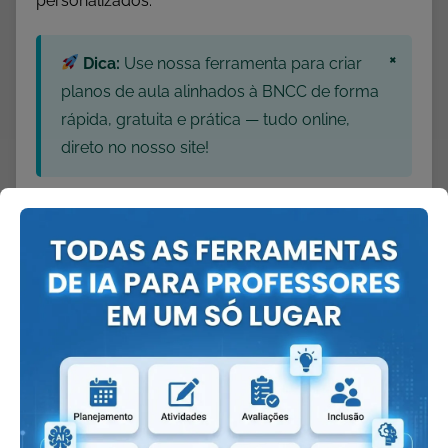
personalizados.
×
Dica:
Use nossa ferramenta para criar
planos de aula alinhados à BNCC de forma
rápida, gratuita e prática — tudo online,
direto no nosso site!
CONHEÇA NOSSA
FERRAMENTA!
×
Dica:
Quanto mais detalhes você
informar, mais precisa e personalizada será
a resposta gerada pela nossa ferramenta.