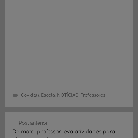
Covid 19
,
Escola
,
NOTÍCIAS
,
Professores
E
d
Navegação
u
Post anterior
de
c
De moto, professor leva atividades para
a