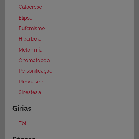
→
Catacrese
→
Elipse
→
Eufemismo
→
Hipérbole
→
Metonímia
→
Onomatopeia
→
Personificação
→
Pleonasmo
→
Sinestesia
Girias
→
Tbt