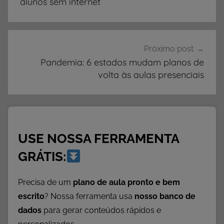
Post
alunos sem internet
ç
ã
o
,
Próximo post
N
Pandemia: 6 estados mudam planos de
volta às aulas presenciais
o
t
í
c
i
USE NOSSA FERRAMENTA
a
s
GRÁTIS:
Precisa de um
plano de aula pronto e bem
escrito
? Nossa ferramenta usa
nosso banco de
dados
para gerar conteúdos rápidos e