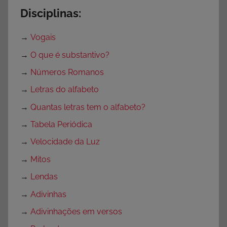
s
Disciplinas:
s
o
→
Vogais
r
→
O que é substantivo?
e
s
→
Números Romanos
,
→
Letras do alfabeto
M
→
Quantas letras tem o alfabeto?
é
t
→
Tabela Periódica
o
→
Velocidade da Luz
d
→
Mitos
o
F
→
Lendas
ô
→
Adivinhas
n
→
Adivinhações em versos
i
c