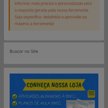
informar, mais precisa e personalizada será
I
a resposta gerada pela nossa ferramenta.
V
Seja específico, detalhista e aproveite ao
I
máximo a ferramenta!
D
A
D
E
S
Buscar no Site
,
A
t
i
v
i
d
a
d