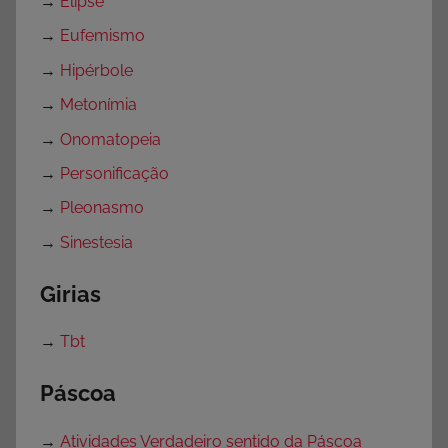
→
Elipse
→
Eufemismo
→
Hipérbole
→
Metonímia
→
Onomatopeia
→
Personificação
→
Pleonasmo
→
Sinestesia
Girias
→
Tbt
Páscoa
→
Atividades Verdadeiro sentido da Páscoa