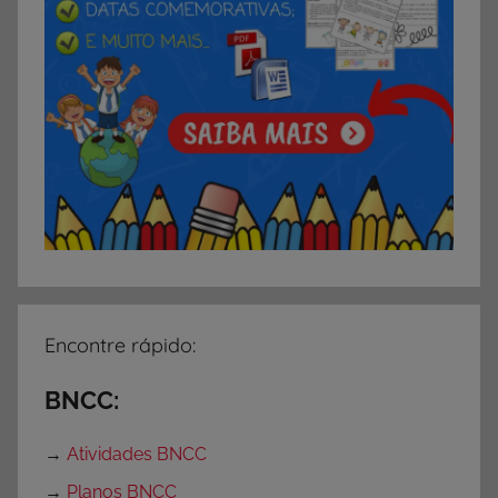
e
s
p
a
r
a
I
m
p
r
i
m
Encontre rápido:
i
r
BNCC:
,
A
→
Atividades BNCC
t
→
Planos BNCC