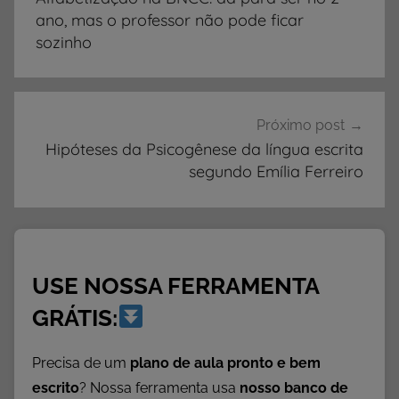
a
Post
ano, mas o professor não pode ficar
b
sozinho
e
t
i
z
Próximo post
Hipóteses da Psicogênese da língua escrita
a
segundo Emília Ferreiro
ç
ã
o
,
A
USE NOSSA FERRAMENTA
l
f
GRÁTIS:
a
b
Precisa de um
plano de aula pronto e bem
e
escrito
? Nossa ferramenta usa
nosso banco de