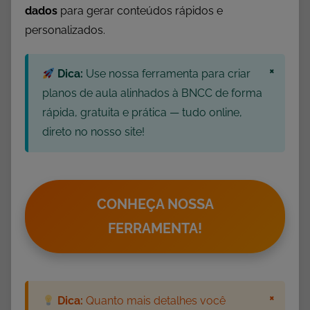
t
dados
para gerar conteúdos rápidos e
i
personalizados.
z
a
×
Dica:
Use nossa ferramenta para criar
ç
ã
planos de aula alinhados à BNCC de forma
o
rápida, gratuita e prática — tudo online,
I
direto no nosso site!
n
f
a
n
CONHEÇA NOSSA
t
FERRAMENTA!
i
l
,
A
×
Dica:
Quanto mais detalhes você
T