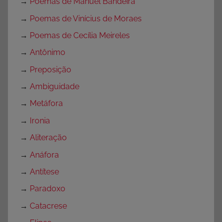
→
Poemas de Manuel Bandeira
→
Poemas de Vinícius de Moraes
→
Poemas de Cecília Meireles
→
Antônimo
→
Preposição
→
Ambiguidade
→
Metáfora
→
Ironia
→
Aliteração
→
Anáfora
→
Antítese
→
Paradoxo
→
Catacrese