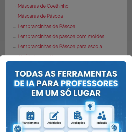
→
Máscaras de Coelhinho
→
Máscaras de Páscoa
→
Lembrancinhas de Páscoa
→
Lembrancinhas de pascoa com moldes
→
Lembrancinhas de Páscoa para escola
→
Atividades de Páscoa
→
Atividades de Páscoa Educação Infantil
→
Atividades de Páscoa para Ensino
Fundamental
→
Atividades de Páscoa 1 ano
→
Atividades de Produção de Texto para Páscoa
→
Atividades de Interpretação de Texto Páscoa
→
Desenhos de Ovelhas