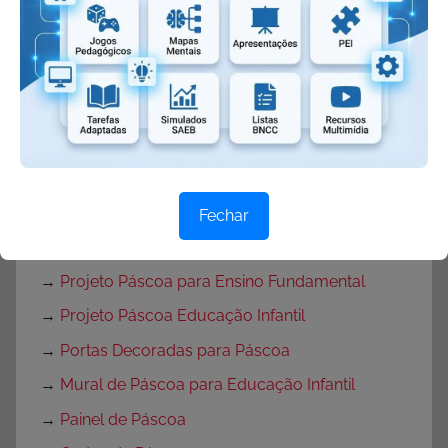
→
Desenho de coruja
→
Desenho de coelho
→
Rotina semanal para Páscoa
→
Plano de Aula Páscoa
→
Plano de Aula Páscoa para Educação Infantil
→
Plano de Aula Páscoa para Ensino
Fundamental
Fechar
→
Projeto Páscoa
→
Projeto Páscoa para Ensino Fundamental
→
Projeto Páscoa Educação Infantil
→
Portas Decoradas para Páscoa
→
Mural de Páscoa para Educação Infantil
→
Painel de Páscoa