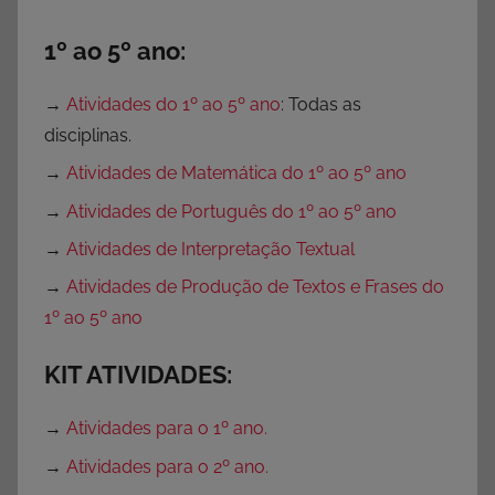
i
v
1º ao 5º ano:
i
d
→
Atividades do 1º ao 5º ano
: Todas as
a
disciplinas.
d
→
Atividades de Matemática do 1º ao 5º ano
e
→
Atividades de Português do 1º ao 5º ano
s
p
→
Atividades de Interpretação Textual
a
→
Atividades de Produção de Textos e Frases do
r
1º ao 5º ano
a
P
KIT ATIVIDADES:
r
o
→
Atividades para o 1º ano.
f
→
Atividades para o 2º ano.
e