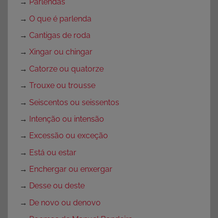
→
Parlendas
o
→
O que é parlenda
,
→
Cantigas de roda
S
e
→
Xingar ou chingar
m
→
Catorze ou quatorze
c
→
Trouxe ou trousse
a
t
→
Seiscentos ou seissentos
e
→
Intenção ou intensão
g
→
Excessão ou exceção
o
r
→
Está ou estar
i
→
Enchergar ou enxergar
a
→
Desse ou deste
→
De novo ou denovo