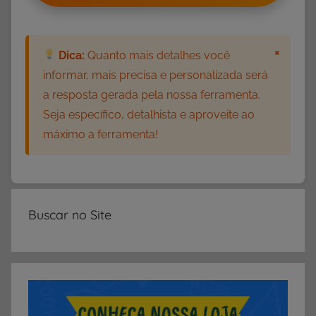
a
d
e
×
Dica:
Quanto mais detalhes você
s
informar, mais precisa e personalizada será
d
a resposta gerada pela nossa ferramenta.
e
Seja específico, detalhista e aproveite ao
M
máximo a ferramenta!
a
t
e
m
á
Buscar no Site
t
i
c
a
,