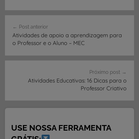
A
Navegação
T
Post anterior
de
I
Atividades de apoio a aprendizagem para
V
Post
o Professor e o Aluno – MEC
I
D
A
D
Próximo post
E
Atividades Educativas: 16 Dicas para o
Professor Criativo
S
,
A
t
i
USE NOSSA FERRAMENTA
v
i