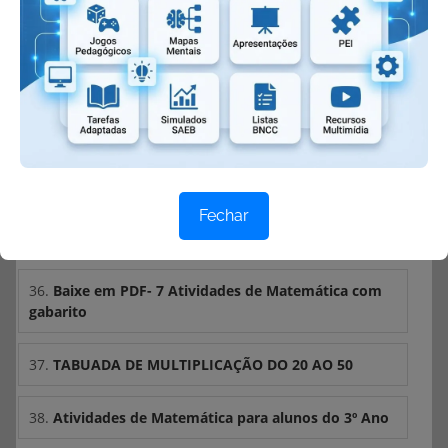
32.
Atividades de Multiplicação para 3º e 4º ano
33.
BAIXE EM PDF – VÁRIAS ATIVIDADES DE
MULTIPLICAÇÃO
34.
BAIXE EM PDF – Atividades de Multiplicação
Fechar
35.
BAIXE EM PDF – ATIVIDADES COM FORMAS
GEOMÉTRICAS
36.
Baixe em PDF- 7 Atividades de Matemática com
gabarito
37.
TABUADA DE MULTIPLICAÇÃO DO 20 AO 50
38.
Atividades de Matemática para alunos do 3º Ano