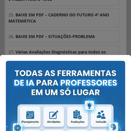
25.
BAIXE EM PDF – CADERNO DO FUTURO 4º ANO
MATEMÁTICA
26.
BAIXE EM PDF – SITUAÇÕES-PROBLEMA
27.
Várias Avaliações Diagnósticas para todos os
anos de escolaridade – Baixe ou Imprima
28.
Roleta da Multiplicação – Aprendendo Brincando
29.
Atividades para Educação infantil sobre formas
geométricas básicas.
30.
Atividades de multiplicação 2° ano
31.
Atividades de multiplicação para 3° ano