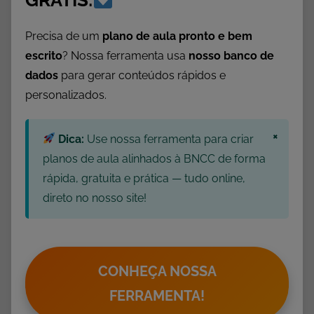
GRÁTIS:
d
a
Precisa de um
plano de aula pronto e bem
d
escrito
? Nossa ferramenta usa
nosso banco de
e
dados
para gerar conteúdos rápidos e
s
personalizados.
2
º
×
Dica:
Use nossa ferramenta para criar
A
n
planos de aula alinhados à BNCC de forma
o
rápida, gratuita e prática — tudo online,
,
direto no nosso site!
A
t
i
v
CONHEÇA NOSSA
i
FERRAMENTA!
d