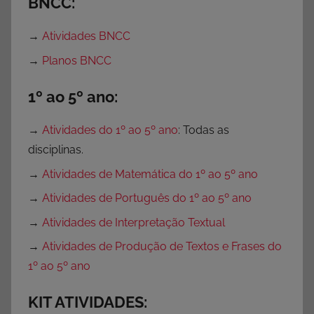
BNCC:
l
o
→
Atividades BNCC
a
→
Planos BNCC
d
,
1º ao 5º ano:
A
t
→
Atividades do 1º ao 5º ano
: Todas as
i
disciplinas.
v
→
Atividades de Matemática do 1º ao 5º ano
i
→
Atividades de Português do 1º ao 5º ano
d
a
→
Atividades de Interpretação Textual
d
→
Atividades de Produção de Textos e Frases do
e
1º ao 5º ano
s
p
KIT ATIVIDADES:
a